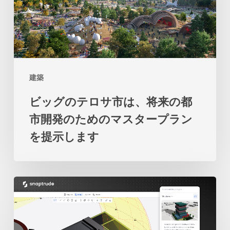
の
は、
テ
土
ロ
地
サ
と
市
海
建築
は、
の
ビッグのテロサ市は、将来の都
将
関
市開発のためのマスタープラン
来
係
を提示します
の
の
都
再
市
考
2
開
を
人
発
促
の
の
し