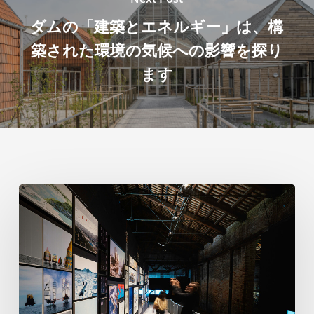
ダムの「建築とエネルギー」は、構
築された環境の気候への影響を探り
ます
ヴ
ェ
ネ
ツ
ィ
ア