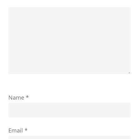
し
定
ま
が
す
教
育
の
成
功
を
ど
Name
*
の
よ
う
Email
*
に