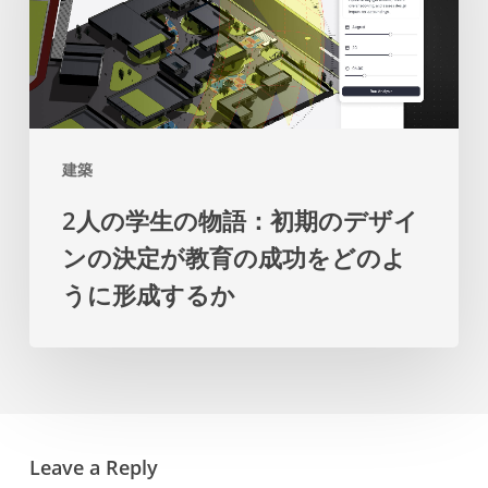
学
た
ま
生
め
す
の
の
物
マ
語：
ス
建築
初
タ
2人の学生の物語：初期のデザイ
期
ー
ンの決定が教育の成功をどのよ
の
プ
うに形成するか
デ
ラ
ザ
ン
イ
を
ン
提
の
示
Leave a Reply
決