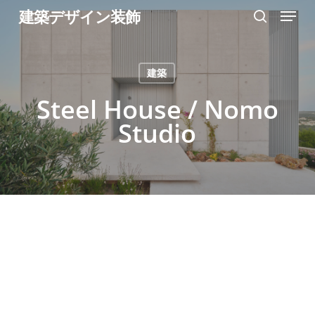
Menu
Skip
建築デザイン装飾
search
to
Close
main
Menu
建築
content
Steel House / Nomo
Studio