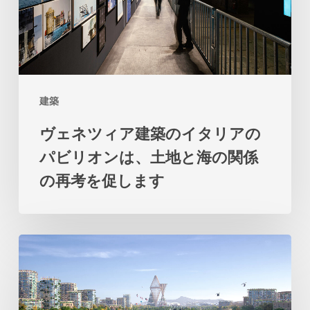
建
築
の
イ
建築
タ
ヴェネツィア建築のイタリアの
リ
パビリオンは、土地と海の関係
ア
の再考を促します
の
パ
ビ
ビ
リ
ッ
オ
グ
ン