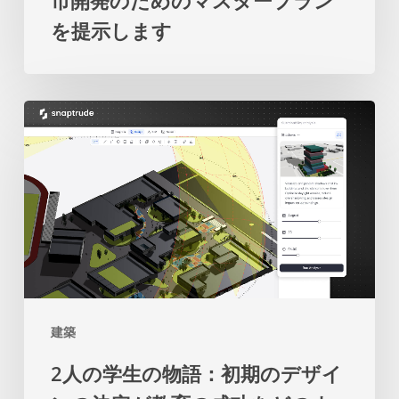
市開発のためのマスタープラン
来
係
を提示します
の
の
都
再
市
考
2
開
を
人
発
促
の
の
し
学
た
ま
生
め
す
の
の
物
マ
語：
ス
建築
初
タ
2人の学生の物語：初期のデザイ
期
ー