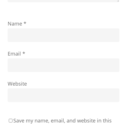
を
ど
Name
*
の
よ
う
Email
*
に
形
成
す
Website
る
か
Save my name, email, and website in this