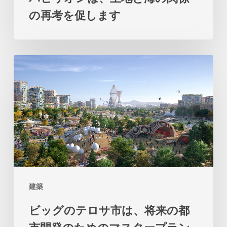
の再考を促します
の
パ
ビ
ビ
リ
ッ
オ
グ
ン
の
は、
テ
土
ロ
地
サ
と
市
海
建築
は、
の
ビッグのテロサ市は、将来の都
将
関