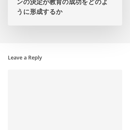
ンの決定が教育の成功をどのよ
の
プ
うに形成するか
デ
ラ
ザ
ン
イ
を
ン
提
の
示
Leave a Reply
決
し
定
ま
が
す
教
育
の
成
功