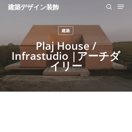
Menu
Skip
建築デザイン装飾
search
to
Close
main
Menu
建築
content
Plaj House /
Infrastudio |アーチダ
イリー