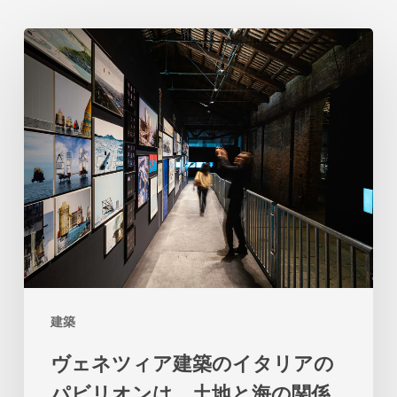
ヴ
ェ
ネ
ツ
ィ
ア
建
築
の
イ
建築
タ
ヴェネツィア建築のイタリアの
リ
パビリオンは、土地と海の関係
ア