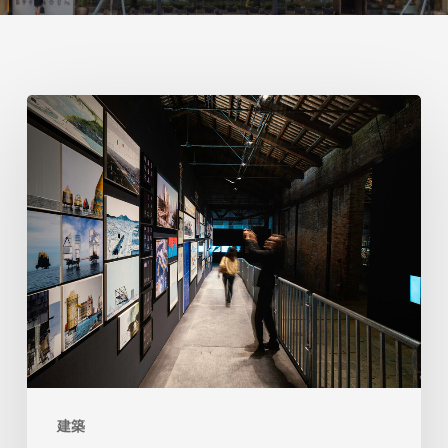
ヴ
ェ
ネ
ツ
ィ
ア
建
築
の
イ
建築
タ