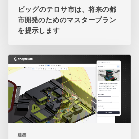
は、
の
ビッグのテロサ市は、将来の都
将
関
市開発のためのマスタープラン
来
係
を提示します
の
の
都
再
市
考
2
開
を
人
発
促
の
の
し
学
た
ま
生
め
す
の
の
物
マ
語：
ス
建築