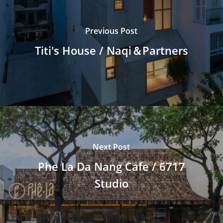
Previous Post
Titi's House / Naqi＆Partners
Next Post
Phe La Da Nang Cafe / 6717
Studio