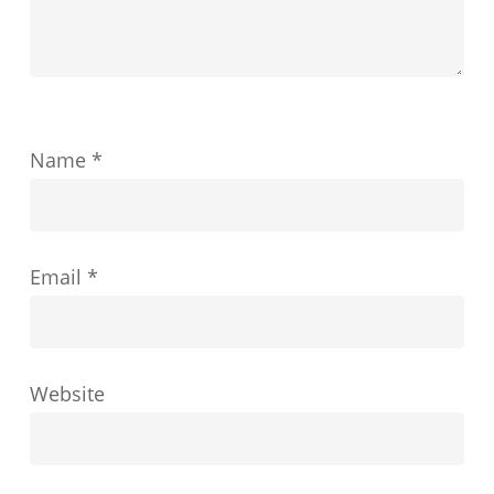
成
功
を
ど
Name
*
の
よ
う
Email
*
に
形
成
す
Website
る
か