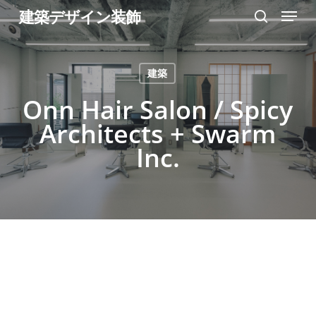
Menu
Skip
建築デザイン装飾
search
to
Close
main
Menu
建築
content
Onn Hair Salon / Spicy
Architects + Swarm
Inc.