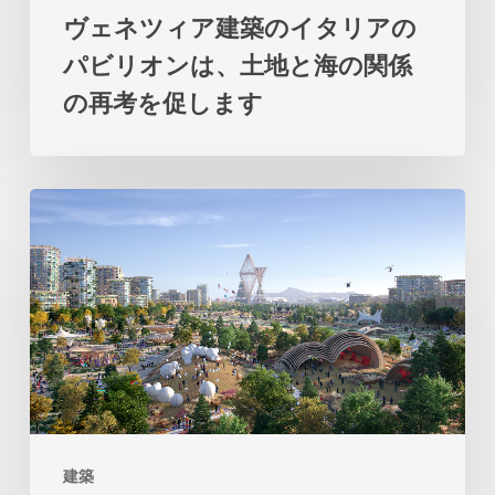
ヴェネツィア建築のイタリアの
リ
パビリオンは、土地と海の関係
ア
の再考を促します
の
パ
ビ
ビ
リ
ッ
オ
グ
ン
の
は、
テ
土
ロ
地
サ
と
市
海
建築