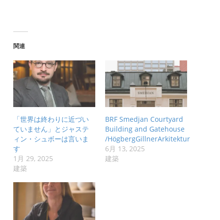
関連
「世界は終わりに近づい
BRF Smedjan Courtyard
ていません」とジャステ
Building and Gatehouse
ィン・シュボーは言いま
/HögbergGillnerArkitektur
す
6月 13, 2025
1月 29, 2025
建築
建築