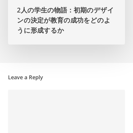
初
タ
2人の学生の物語：初期のデザイ
期
ー
ンの決定が教育の成功をどのよ
の
プ
うに形成するか
デ
ラ
ザ
ン
イ
を
ン
提
の
示
Leave a Reply
決
し
定
ま
が
す
教
育
の