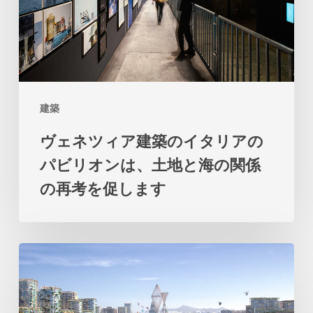
ア
建
築
の
イ
建築
タ
ヴェネツィア建築のイタリアの
リ
パビリオンは、土地と海の関係
ア
の再考を促します
の
パ
ビ
ビ
リ
ッ
オ
グ
ン