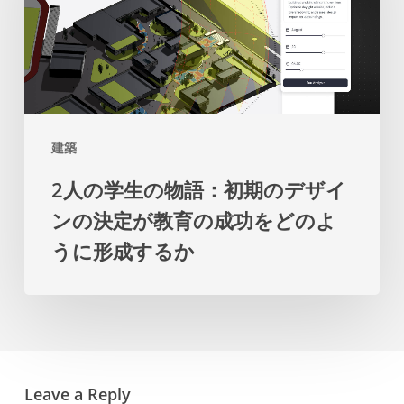
学
た
ま
生
め
す
の
の
物
マ
語：
ス
建築
初
タ
2人の学生の物語：初期のデザイ
期
ー
ンの決定が教育の成功をどのよ
の
プ
うに形成するか
デ
ラ
ザ
ン
イ
を
ン
提
の
示
Leave a Reply
決