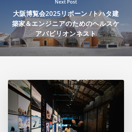
Next Post
大阪博覧会2025リボーン /トハタ建
築家＆エンジニアのためのヘルスケ
アパビリオンネスト
ヴ
ェ
ネ
ツ
ィ