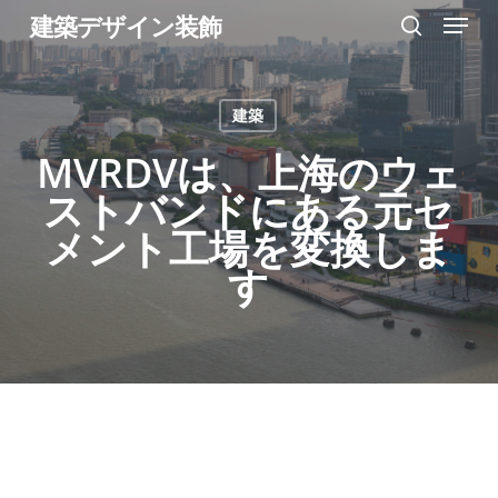
Menu
Skip
建築デザイン装飾
search
to
Close
main
Menu
建築
content
MVRDVは、上海のウェ
ストバンドにある元セ
メント工場を変換しま
す