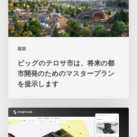
の
は、
テ
土
ロ
地
サ
と
市
海
建築
は、
の
ビッグのテロサ市は、将来の都
将
関
市開発のためのマスタープラン
来
係
を提示します
の
の
都
再
市
考
2
開
を
人
発
促
の
の
し