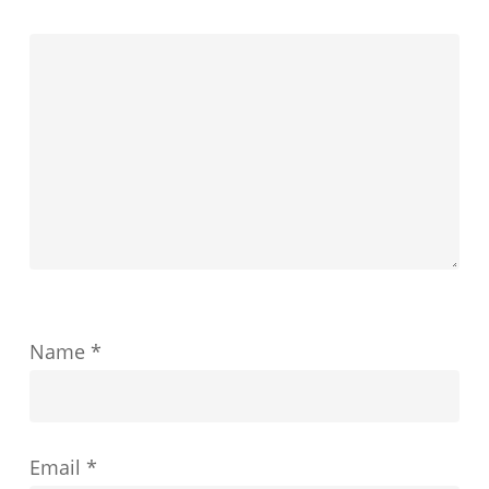
し
定
ま
が
す
教
育
の
成
功
を
ど
Name
*
の
よ
う
Email
*
に