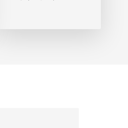
デ
ザ
イ
ン
の
決
定
が
教
育
の
成
功
を