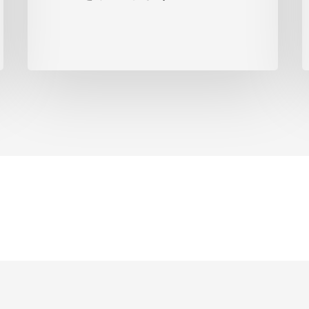
の
都
市
開
発
の
た
め
の
マ
ス
タ
ー
プ