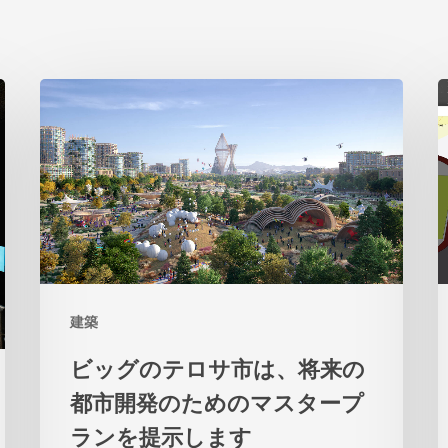
ビ
2
ッ
グ
の
テ
ロ
サ
建築
市
は、
ビッグのテロサ市は、将来の
将
都市開発のためのマスタープ
来
ランを提示します