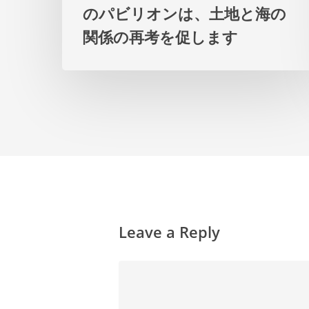
リ
のパビリオンは、土地と海の
ア
関係の再考を促します
の
パ
ビ
リ
オ
ン
は、
土
Leave a Reply
地
と
海
の