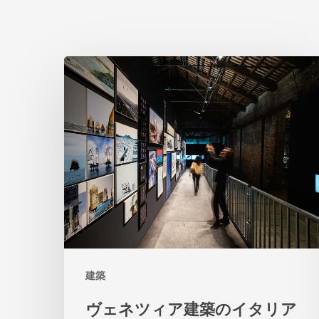
ヴ
ェ
ネ
ツ
ィ
ア
建
築
の
建築
イ
タ
ヴェネツィア建築のイタリア