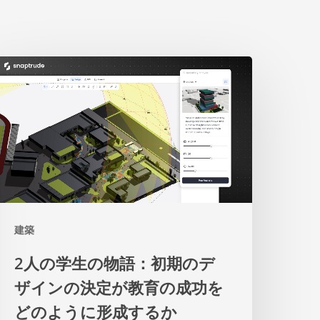
人
の
学
生
の
物
建築
語：
初
2人の学生の物語：初期のデ
期
ザインの決定が教育の成功を
の
どのように形成するか