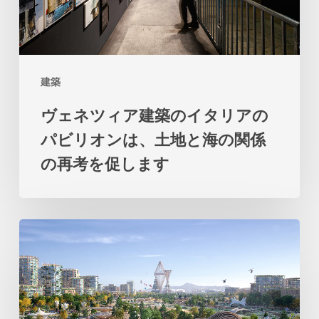
築
の
イ
建築
タ
ヴェネツィア建築のイタリアの
リ
パビリオンは、土地と海の関係
ア
の再考を促します
の
パ
ビ
ビ
リ
ッ
オ
グ
ン
の
は、