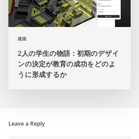
生
め
す
の
の
物
マ
語：
ス
建築
初
タ
2人の学生の物語：初期のデザイ
期
ー
ンの決定が教育の成功をどのよ
の
プ
うに形成するか
デ
ラ
ザ
ン
イ
を
ン
提
の
示
Leave a Reply
決
し
定