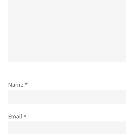
ま
が
す
教
育
の
成
功
を
ど
Name
*
の
よ
う
Email
*
に
形