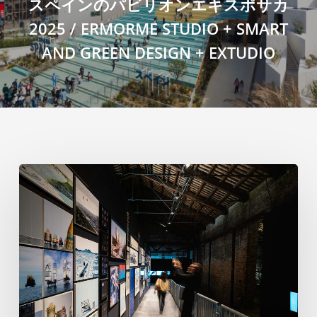
スペインのパビリオンエキスポサカ
2025 / ERMORME STUDIO + SMART
AND GREEN DESIGN + EXTUDIO
ヴ
ェ
ネ
ツ
ィ
ア
建