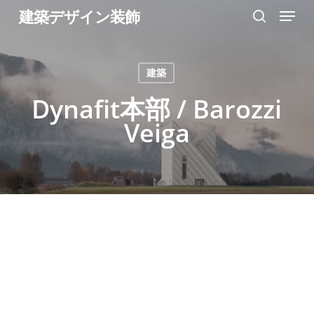
Menu
Skip
建築デザイン装飾
search
to
Close
main
Menu
建築
content
Dynafit本部 / Barozzi
Veiga