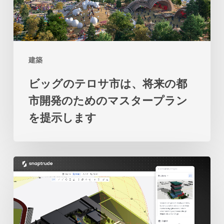
テ
土
ロ
地
サ
と
市
海
建築
は、
の
ビッグのテロサ市は、将来の都
将
関
市開発のためのマスタープラン
来
係
を提示します
の
の
都
再
市
考
2
開
を
人
発
促
の
の
し
学
た
ま