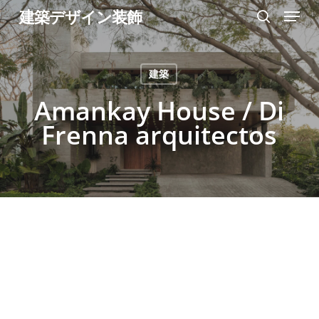
Menu
Skip
建築デザイン装飾
search
to
Close
main
Menu
建築
content
Amankay House / Di
Frenna arquitectos