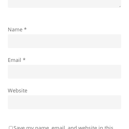
功
を
ど
Name
*
の
よ
う
Email
*
に
形
成
す
Website
る
か
Save my name, email, and website in this