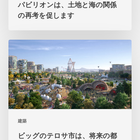
パビリオンは、土地と海の関係
ア
の再考を促します
の
パ
ビ
ビ
リ
ッ
オ
グ
ン
の
は、
テ
土
ロ
地
サ
と
市
海
建築
は、
の
ビッグのテロサ市は、将来の都
将
関