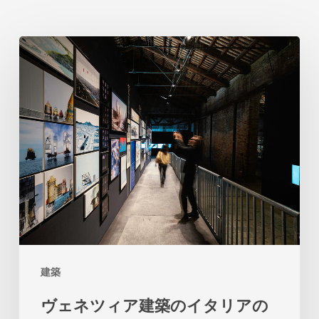
ヴ
ェ
ネ
ツ
ィ
ア
建
築
の
イ
建築
タ
ヴェネツィア建築のイタリアの
リ