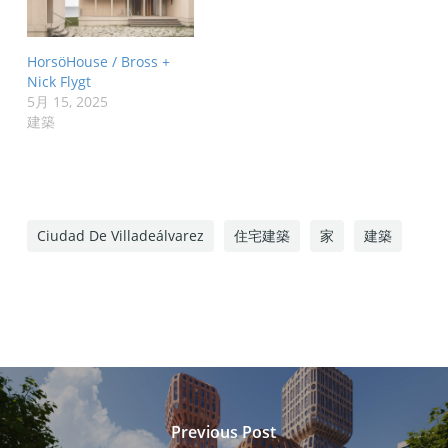
HorsöHouse / Bross +
Nick Flygt
5月 15, 2025
建築
Ciudad De Villadeálvarez
住宅建築
家
建築
Previous Post