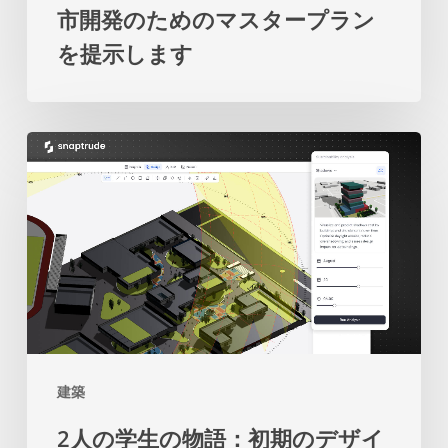
市開発のためのマスタープラン
来
係
を提示します
の
の
都
再
市
考
2
開
を
人
発
促
の
の
し
学
た
ま
生
め
す
の
の
物
マ
語：
ス
建築
初
タ
2人の学生の物語：初期のデザイ
期