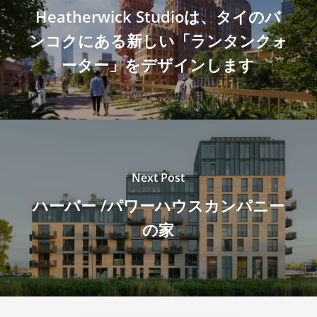
Heatherwick Studioは、タイのバ
ンコクにある新しい「ランタンクォ
ーター」をデザインします
Next Post
ハーバー /パワーハウスカンパニー
の家