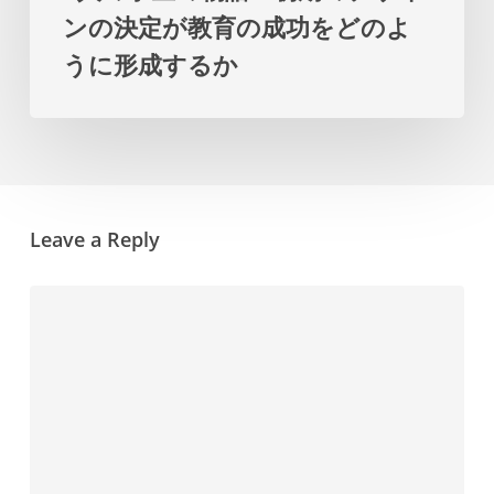
ー
ンの決定が教育の成功をどのよ
の
プ
うに形成するか
デ
ラ
ザ
ン
イ
を
ン
提
の
示
Leave a Reply
決
し
定
ま
が
す
教
育
の
成