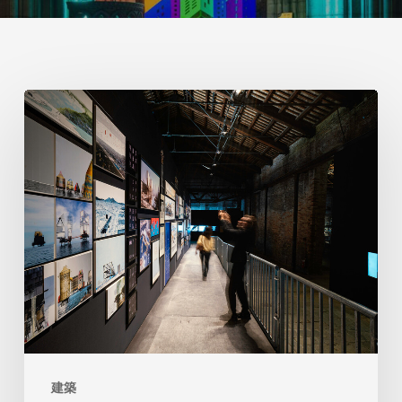
ヴ
ェ
ネ
ツ
ィ
ア
建
築
の
イ
建築
タ