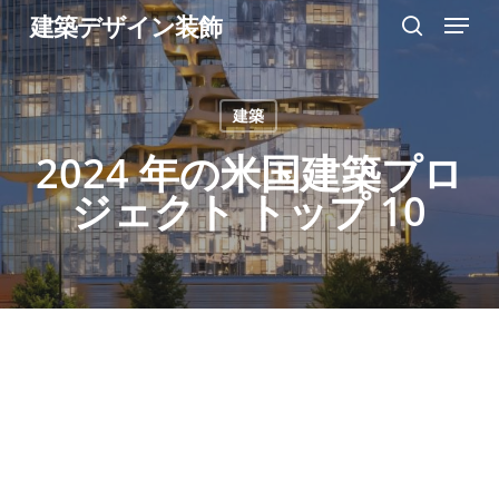
Menu
Skip
建築デザイン装飾
search
to
Close
main
Menu
建築
content
2024 年の米国建築プロ
ジェクト トップ 10