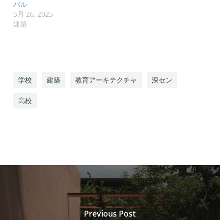
バル
5月 26, 2025
建築
学校
建築
教育アーキテクチャ
深セン
高校
Previous Post