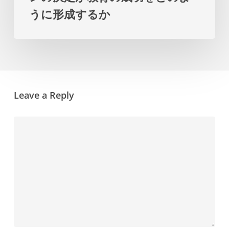
プ
うに形成するか
デ
ラ
ザ
ン
イ
を
ン
提
の
示
Leave a Reply
決
し
定
ま
が
す
教
育
の
成
功