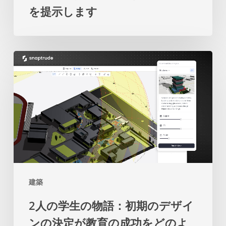
を提示します
の
の
都
再
市
考
2
開
を
人
発
促
の
の
し
学
た
ま
生
め
す
の
の
物
マ
語：
ス
建築
初
タ
2人の学生の物語：初期のデザイ
期
ー
ンの決定が教育の成功をどのよ
の