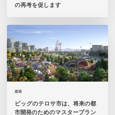
の再考を促します
の
パ
ビ
ビ
リ
ッ
オ
グ
ン
の
は、
テ
土
ロ
地
サ
と
市
海
建築
は、
の
ビッグのテロサ市は、将来の都
将
関
市開発のためのマスタープラン
来
係