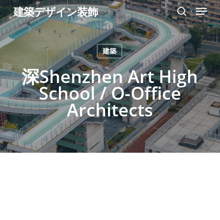
Menu
Skip
建築デザイン装飾
search
to
Close
main
Menu
建築
content
深Shenzhen Art High
School / O-Office
Architects