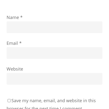
を
ど
Name
*
の
よ
う
Email
*
に
形
成
す
Website
る
か
Save my name, email, and website in this
browser for the next time I comment.