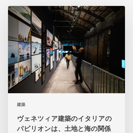
ヴ
ェ
ネ
ツ
ィ
ア
建
築
の
イ
建築
タ
ヴェネツィア建築のイタリアの
リ
パビリオンは、土地と海の関係
ア