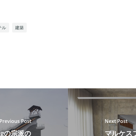
テル
建築
Previous Post
Next Post
ngの宗派の
マルケスプ