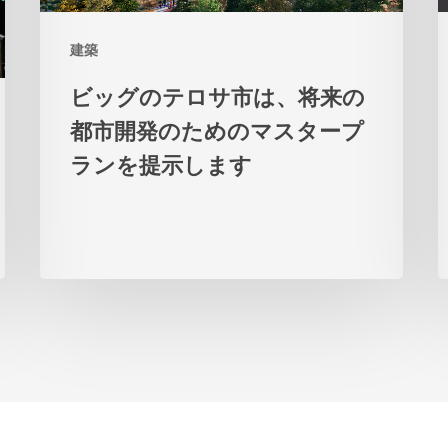
サ
建築
市
は、
ビッグのテロサ市は、将来の
将
都市開発のためのマスタープ
来
ランを提示します
の
都
市
開
発
の
た
め