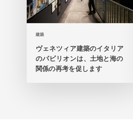
建
築
の
建築
イ
タ
ヴェネツィア建築のイタリア
リ
のパビリオンは、土地と海の
ア
関係の再考を促します
の
パ
ビ
リ
オ
ン