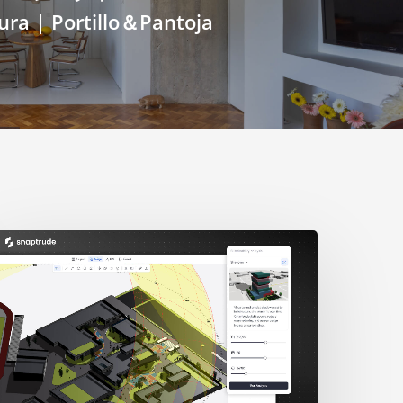
ura | Portillo＆Pantoja
人
の
学
生
の