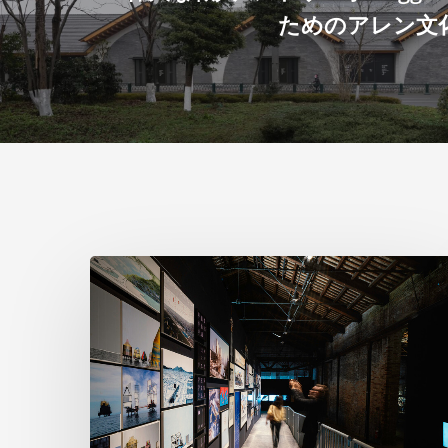
ためのアレン文
ヴ
ェ
ネ
ツ
ィ
ア