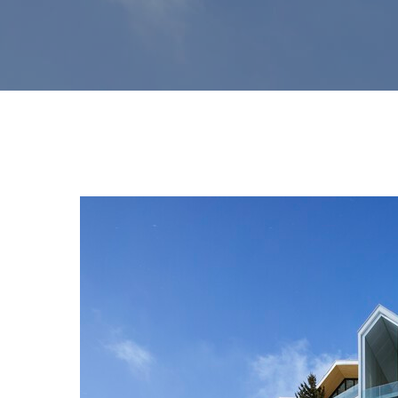
Hit enter to search or ESC to close