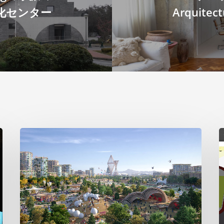
化センター
Arquitect
ビ
2
ッ
グ
の
テ
ロ