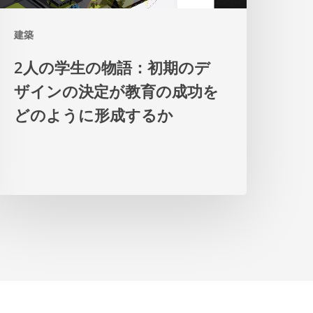
物
建築
語：
初
2人の学生の物語：初期のデ
期
ザインの決定が教育の成功を
の
どのように形成するか
デ
ザ
イ
ン
の
決
定
が