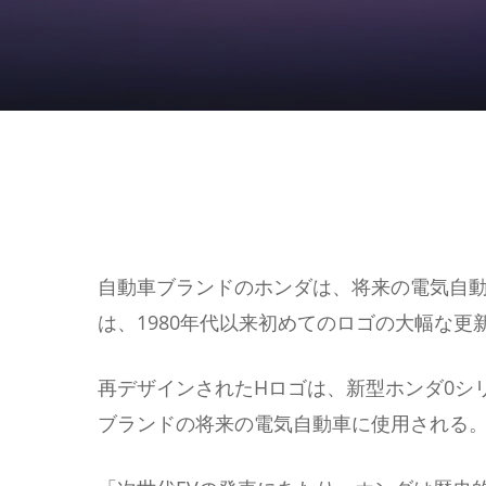
自動車ブランドのホンダは、将来の電気自動
は、1980年代以来初めてのロゴの大幅な更
再デザインされたHロゴは、新型ホンダ0シリ
ブランドの将来の電気自動車に使用される
Hit enter to search or ESC to close