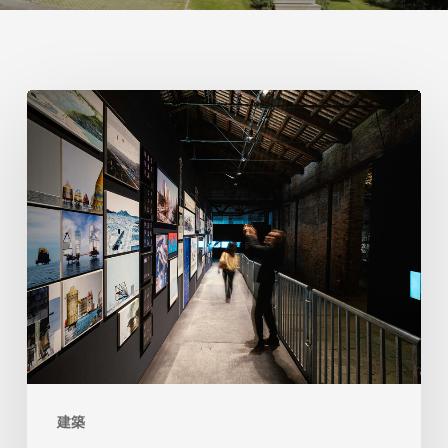
ヴ
ェ
ネ
ツ
ィ
ア
建
築
の
イ
建築
タ