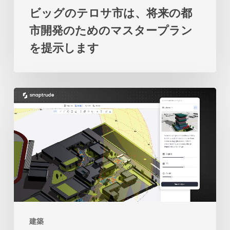
の
ビッグのテロサ市は、将来の都
将
関
市開発のためのマスタープラン
来
係
を提示します
の
の
都
再
市
考
2
開
を
人
発
促
の
の
し
学
た
ま
生
め
す
の
の
物
マ
語：
ス
建築