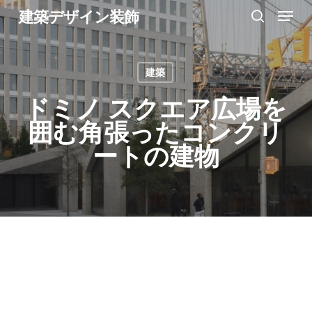
Menu
Skip
建築デザイン装飾
search
to
Close
main
Menu
建築
content
ドミノ スクエア広場を
囲む角張ったコンクリ
ートの建物