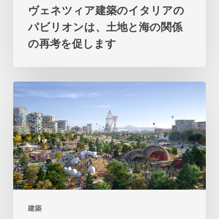
ヴェネツィア建築のイタリアの
リ
パビリオンは、土地と海の関係
ア
の再考を促します
の
パ
ビ
ビ
リ
ッ
オ
グ
ン
の
は、
テ
土
ロ
地
サ
と
市
海
建築
は、