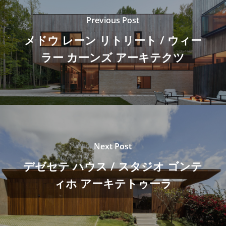
Previous Post
メドウ レーン リトリート / ウィー
ラー カーンズ アーキテクツ
Next Post
デゼセテ ハウス / スタジオ ゴンテ
ィホ アーキテトゥーラ