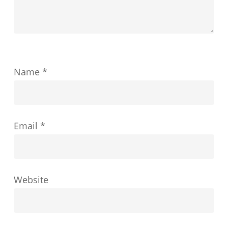
成
功
を
ど
Name
*
の
よ
う
Email
*
に
形
成
す
Website
る
か