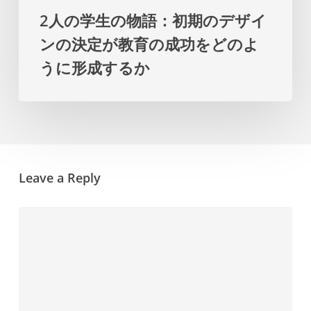
初
タ
2人の学生の物語：初期のデザイ
期
ー
ンの決定が教育の成功をどのよ
の
プ
うに形成するか
デ
ラ
ザ
ン
イ
を
ン
提
の
示
Leave a Reply
決
し
定
ま
が
す
教
育
の