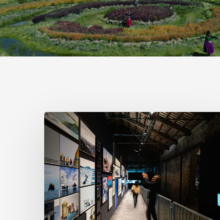
ヴ
ェ
ネ
ツ
ィ
ア
建