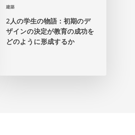
建築
語：
初
2人の学生の物語：初期のデ
期
ザインの決定が教育の成功を
の
どのように形成するか
デ
ザ
イ
ン
の
決
定
が
教