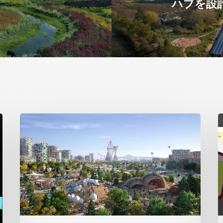
ハブを設
ビ
2
ッ
グ
の
テ
ロ
サ