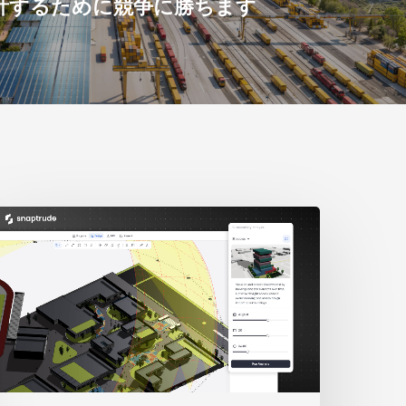
計するために競争に勝ちます
人
の
学
生
の
物