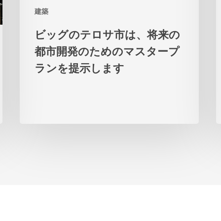
建築
市
は、
ビッグのテロサ市は、将来の
将
都市開発のためのマスタープ
来
ランを提示します
の
都
市
開
発
の
た
め
の