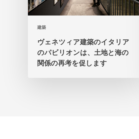
築
の
建築
イ
タ
ヴェネツィア建築のイタリア
リ
のパビリオンは、土地と海の
ア
関係の再考を促します
の
パ
ビ
リ
オ
ン
は、