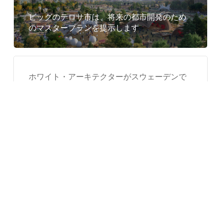
え
ビッグのテロサ市は、将来の都市開発のため
た
のマスタープランを提示します
Expo
2025
Osaka
ホワイト・アーキテクターがスウェーデンで
で
波のようなヴァーガ給水塔を完成
オ
ー
プ
完新世の家 / CplusC 建築ワークショップ
ン
し
ま
Covid の家 / DAT&A
す