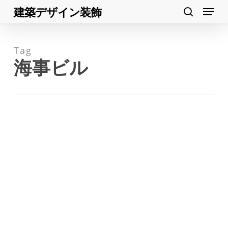
Menu
Skip
建築デザイン装飾
search
to
Close
main
Menu
Tag
content
海事ビル