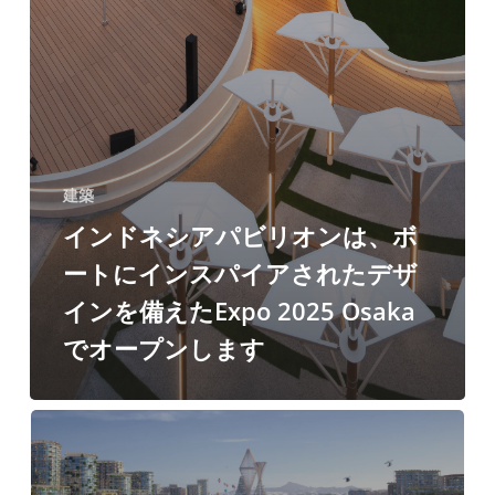
ス
パ
イ
ア
さ
建築
れ
インドネシアパビリオンは、ボ
た
ートにインスパイアされたデザ
デ
インを備えたExpo 2025 Osaka
ザ
でオープンします
イ
ン
を
備