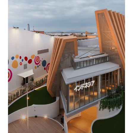
シ
ア
パ
ビ
リ
オ
ン
は、
ボ
ー
ト
に
イ
ン