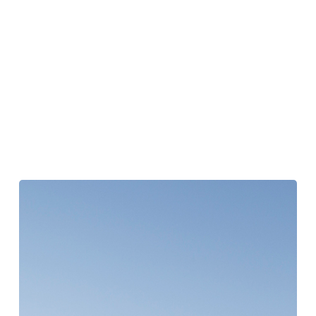
ナ
ビ
ゲ
ー
ト
境