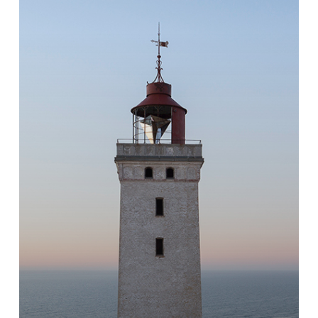
界：
灯
台
の
建
築
遺
産