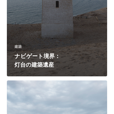
建築
ナビゲート境界：
灯台の建築遺産
イ
ン
ド
ネ