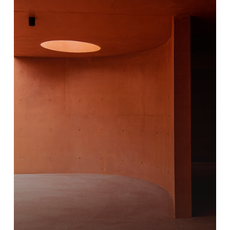
色
素
性
コ
ン
ク
リ
ー
ト
を
探
索
す