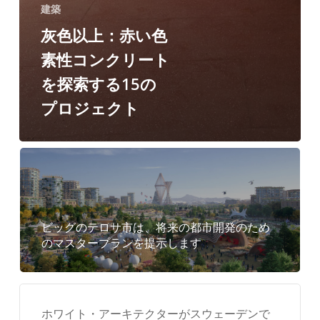
る
建築
15
灰色以上：赤い色
の
素性コンクリート
プ
を探索する15の
ロ
プロジェクト
ジ
ェ
ク
ト
ビッグのテロサ市は、将来の都市開発のため
のマスタープランを提示します
ホワイト・アーキテクターがスウェーデンで