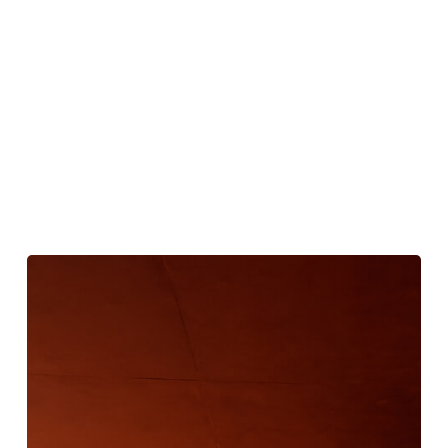
灰
色
以
上：
赤
い