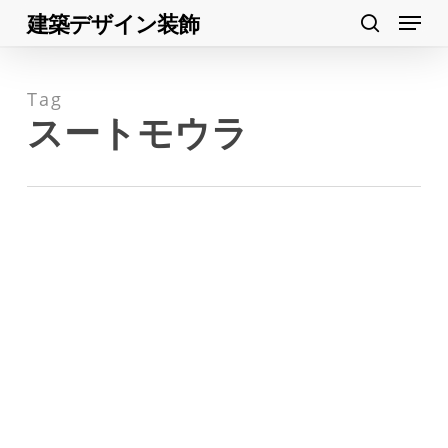
Menu
Skip
建築デザイン装飾
search
to
Close
main
Menu
Tag
content
スートモウラ