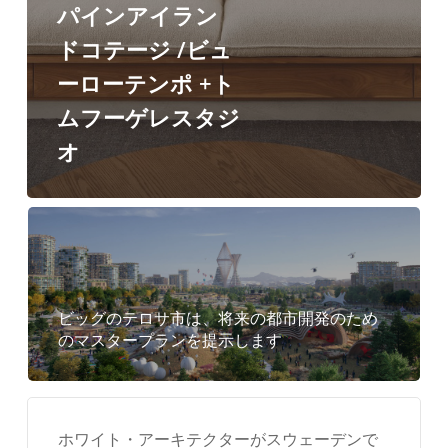
ン
パインアイラン
ポ
ドコテージ /ビュ
+ト
ーローテンポ +ト
ム
ムフーゲレスタジ
フ
オ
ー
ゲ
レ
ス
タ
ビッグのテロサ市は、将来の都市開発のため
ジ
のマスタープランを提示します
オ
ホワイト・アーキテクターがスウェーデンで