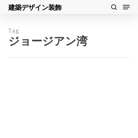
Menu
Skip
建築デザイン装飾
search
to
Close
main
Menu
Tag
content
ジョージアン湾