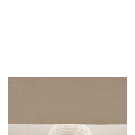
パ
イ
ン
ア
イ
ラ