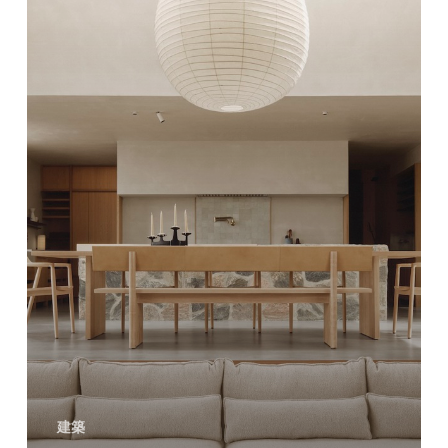
ン
ド
コ
テ
ー
ジ
/
ビ
ュ
ー
ロ
ー
テ
建築