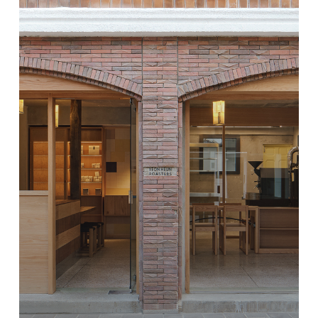
ー
チ
ダ
イ
リ
ー