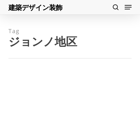
Menu
Skip
建築デザイン装飾
search
to
Close
main
Menu
Tag
content
ジョンノ地区