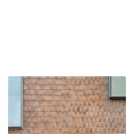
Yeonheun
Roasters
/
Sherpa
|
ア