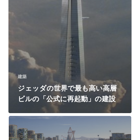
式
に
再
起
動」
の
建
建築
設
ジェッダの世界で最も高い高層
ビルの「公式に再起動」の建設