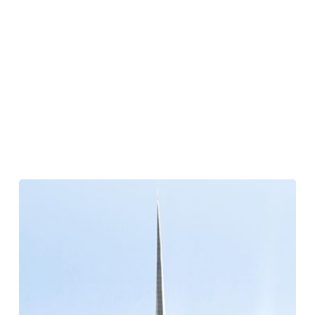
今
週、
世
界
で
最