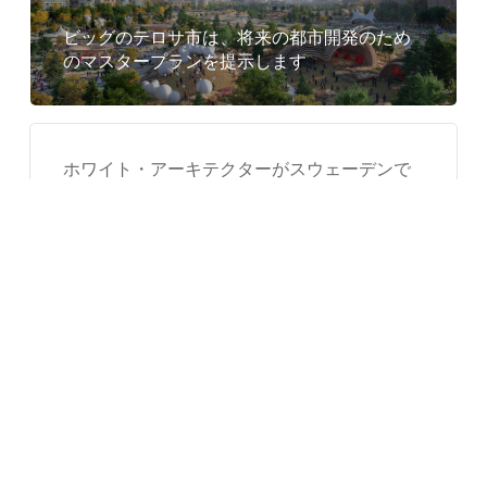
ビッグのテロサ市は、将来の都市開発のため
のマスタープランを提示します
ホワイト・アーキテクターがスウェーデンで
波のようなヴァーガ給水塔を完成
完新世の家 / CplusC 建築ワークショップ
Covid の家 / DAT&A