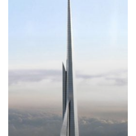
の
世
界
で
最
も
高
い
高
層
ビ
ル
の
「公