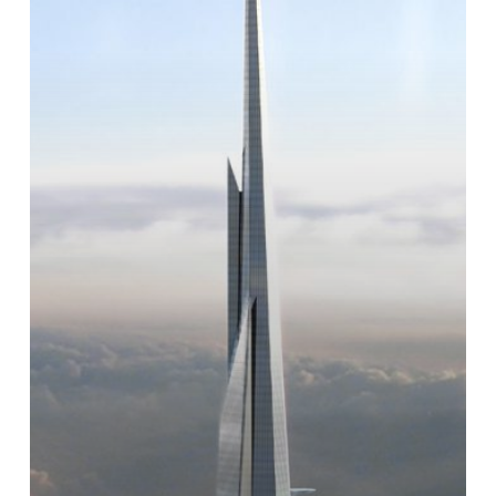
も
高
い
建
物
の
建
設
が
正
式
に
再