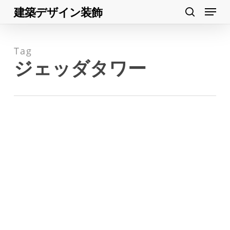
Menu
Skip
建築デザイン装飾
search
to
Close
main
Menu
Tag
content
ジェッダタワー