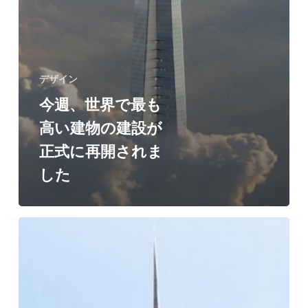
開
さ
れ
ま
デザイン
し
今週、世界で最も
た
高い建物の建設が
正式に再開されま
した
ジ
ェ
ッ
ダ