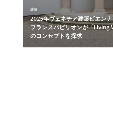
ス
建築
パ
2025年ヴェネチア建築ビエン
ビ
フランスパビリオンが「Living W
リ
のコンセプトを探求
オ
ン
が
「Living
With」
の
コ
ン
セ