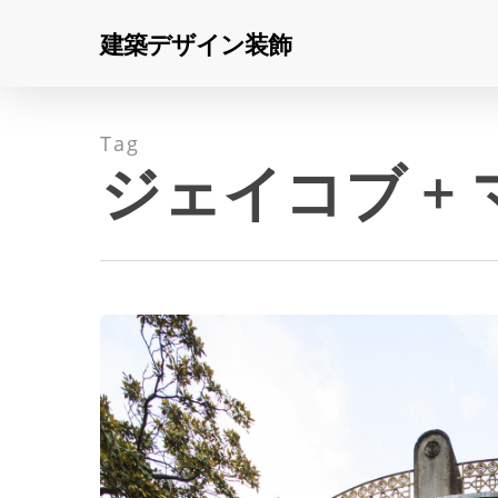
Skip
建築デザイン装飾
to
main
content
Tag
ジェイコブ +
2025
年
Hit enter to search or ESC to close
ヴ
ェ
ネ