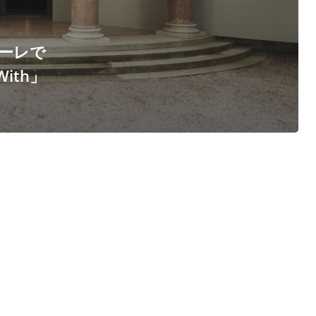
ナーレで
ith」