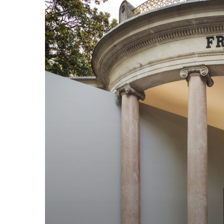
チ
ア
建
築
ビ
エ
ン
ナ
ー
レ
で
フ
ラ
ン