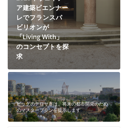
ン
ア建築ビエンナー
ス
レでフランスパ
パ
ビリオンが
ビ
「Living With」
リ
のコンセプトを探
オ
求
ン
が
「Living
With」
の
ビッグのテロサ市は、将来の都市開発のため
コ
のマスタープランを提示します
ン
セ