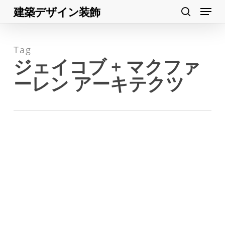
Menu
Skip
建築デザイン装飾
search
to
Close
main
Menu
Tag
content
ジェイコブ + マクファ
ーレン アーキテクツ