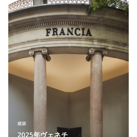
チ
ア
建
築
ビ
エ
ン
ナ
ー
レ
で
フ
建築
ラ
2025年ヴェネチ