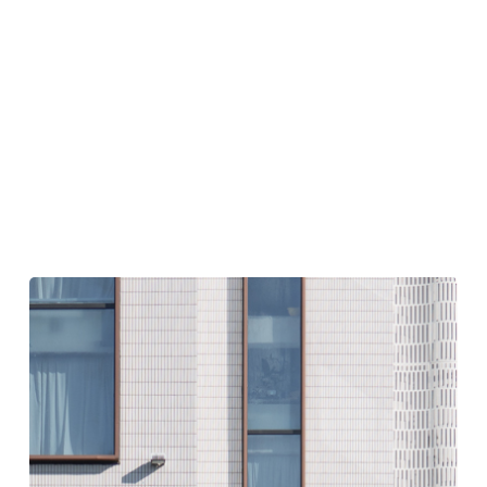
海
塩
無
形
文
化