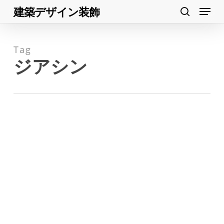
Menu
Skip
建築デザイン装飾
search
to
Close
main
Menu
Tag
content
ジアシン