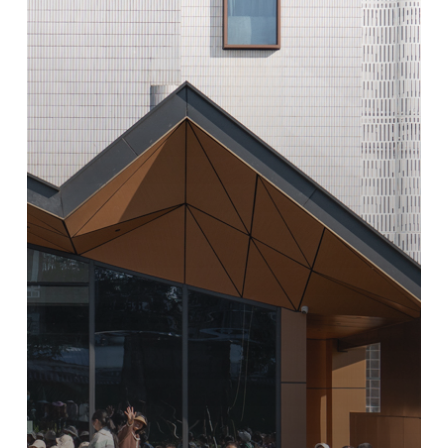
遺
産
博
物
館
/
LYCS
建
築