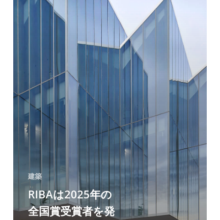
国
賞
受
賞
者
を
発
表
し
ま
す：
建築
レ
RIBAは2025年の
ト
全国賞受賞者を発