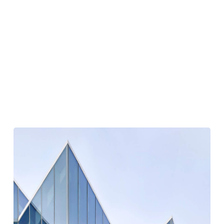
RIBA
は
2025
年
の
全