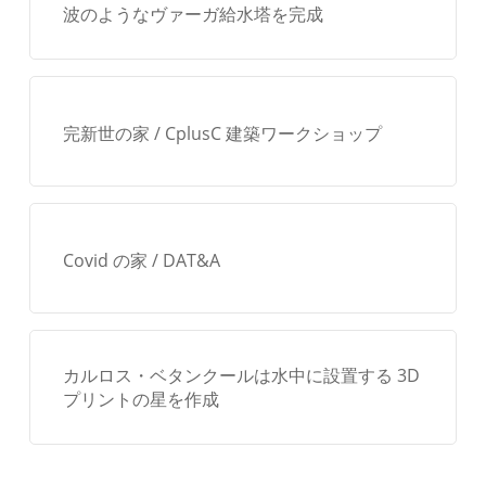
波のようなヴァーガ給水塔を完成
ー
ク
ま
で
完新世の家 / CplusC 建築ワークショップ
の
20
の
Covid の家 / DAT&A
建
築
プ
ロ
カルロス・ベタンクールは水中に設置する 3D
プリントの星を作成
ジ
ェ
ク