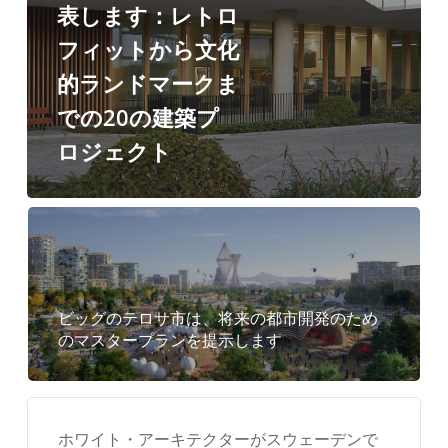
ロ
表します：レトロ
フ
フィットから文化
ィ
的ランドマークま
ッ
での20の建築プ
ト
ロジェクト
か
ら
文
化
的
ビッグのテロサ市は、将来の都市開発のため
ラ
のマスタープランを提示します
ン
ド
マ
ホワイト・アーキテクターがスウェーデンで