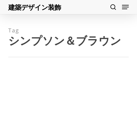
Menu
Skip
建築デザイン装飾
search
to
Close
main
Menu
Tag
content
シンプソン＆ブラウン