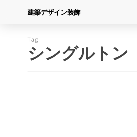
Skip
建築デザイン装飾
to
main
content
Tag
シングルトン
Hit enter to search or ESC to close