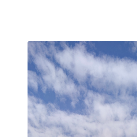
Singleton
Arts
and
Cultural
Center
/
BKA
Architecture