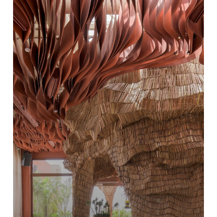
に
お
け
る
カ
ラ
ー
ト
レ
ン
ド:
ア
ー