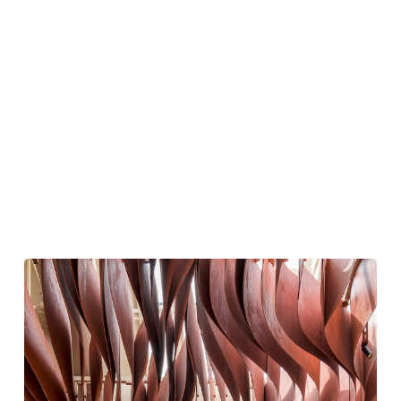
2025
年
の
建
築