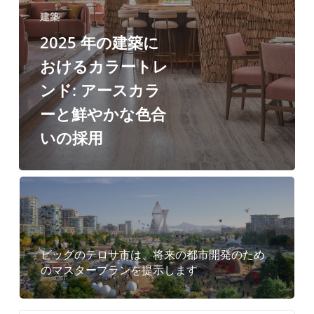
ス
建築
カ
2025 年の建築に
ラ
おけるカラートレ
ー
ンド: アースカラ
と
ーと鮮やかな色合
鮮
いの採用
や
か
な
色
合
ビッグのテロサ市は、将来の都市開発のため
い
のマスタープランを提示します
の
採