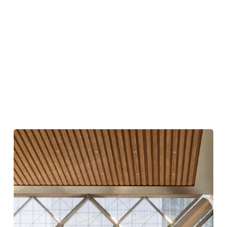
フ
ォ
ス
タ
ー
+