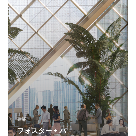
パ
ー
ト
ナ
ー
ズ
の
BDO
ユ
ニ
バ
ン
建築
ク
フォスター + パ