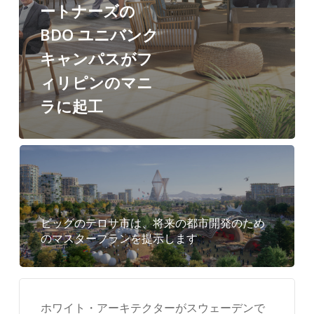
キ
ートナーズの
ャ
BDO ユニバンク
ン
キャンパスがフ
パ
ィリピンのマニ
ス
ラに起工
が
フ
ィ
リ
ピ
ビッグのテロサ市は、将来の都市開発のため
ン
のマスタープランを提示します
の
マ
ニ
ホワイト・アーキテクターがスウェーデンで