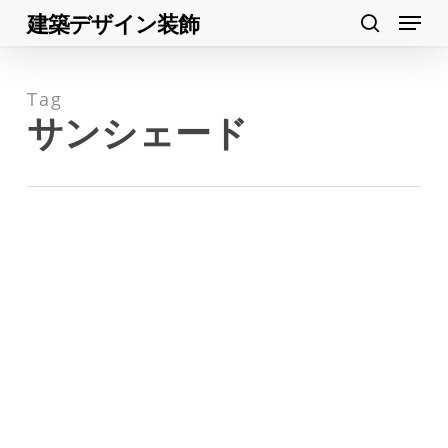
Menu
Skip
建築デザイン装飾
search
to
Close
main
Menu
Tag
content
サンシェード