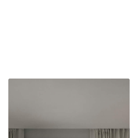
V8
ア
パ
ー
ト
/