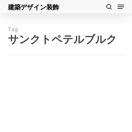
Menu
Skip
建築デザイン装飾
search
to
Close
main
Menu
Tag
content
サンクトペテルブルク