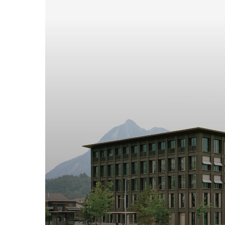
|
ア
ー
チ
ダ
イ
リ
ー