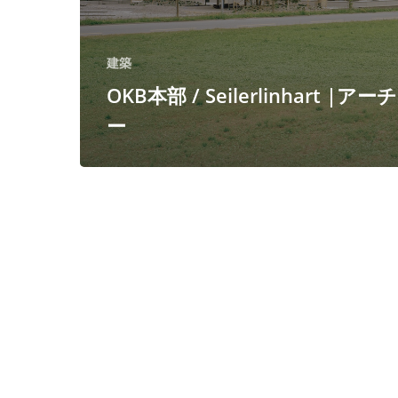
建築
OKB本部 / Seilerlinhart |ア
ー