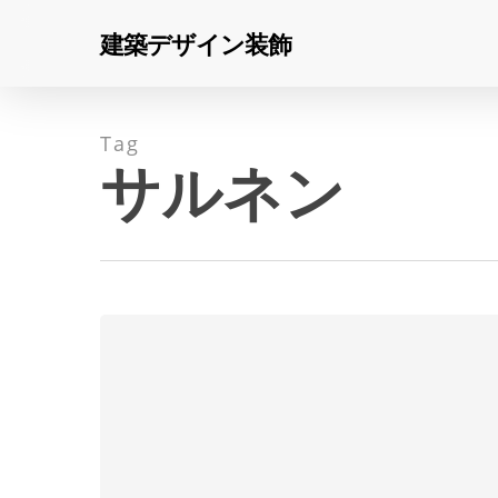
Skip
建築デザイン装飾
to
main
content
Tag
サルネン
OKB
本
Hit enter to search or ESC to close
部
/
Seilerlinhart