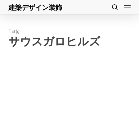
Menu
Skip
建築デザイン装飾
search
to
Close
main
Menu
Tag
content
サウスガロヒルズ