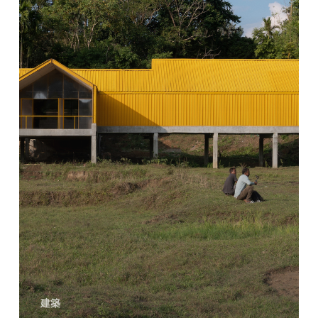
ー
ツ
加
工
ユ
ニ
ッ
ト
と
コ
ミ
ュ
ニ
建築