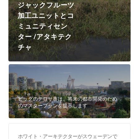
テ
ジャックフルーツ
ィ
加工ユニットとコ
セ
ミュニティセン
ン
ター /アタキテク
タ
チャ
ー
/
ア
タ
キ
ビッグのテロサ市は、将来の都市開発のため
テ
のマスタープランを提示します
ク
チ
ャ
ホワイト・アーキテクターがスウェーデンで