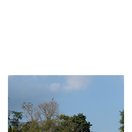
ジ
ャ
ッ
ク
フ
ル