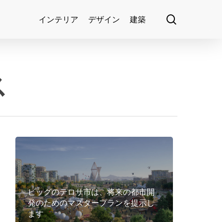
search
インテリア
デザイン
建築
ス
ビッグのテロサ市は、将来の都市開
発のためのマスタープランを提示し
ます