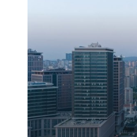
ブ
ー
ル
の
ジ
ラ
ー
ト
銀
行
本
社
の
ツ