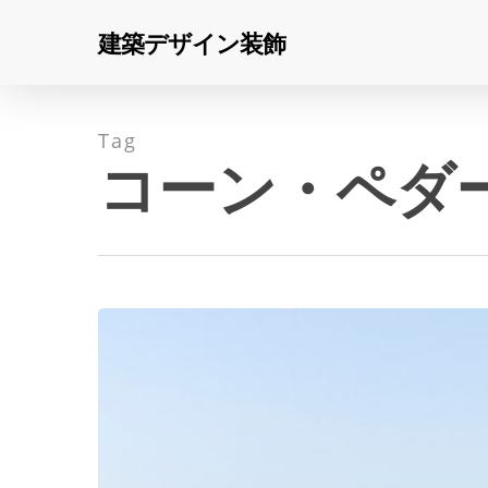
Skip
建築デザイン装飾
to
main
content
Tag
コーン・ペダ
KPF、
イ
Hit enter to search or ESC to close
ス
タ
ン