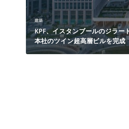
イ
ン
建築
超
KPF、イスタンブールのジラー
高
本社のツイン超高層ビルを完成
層
ビ
ル
を
完
成