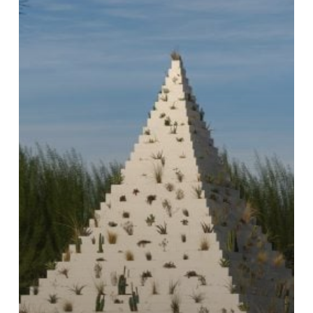
デ
ィ
ー
ン
ズ、
デ
ザ
ー
ト
X
の
た
め
に