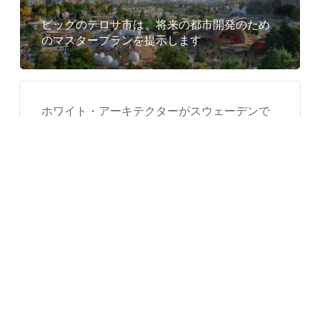
ラ
ビッグのテロサ市は、将来の都市開発のため
ミ
のマスタープランを提示します
ッ
ド
を
ホワイト・アーキテクターがスウェーデンで
設
波のようなヴァーガ給水塔を完成
置
完新世の家 / CplusC 建築ワークショップ
Covid の家 / DAT&A