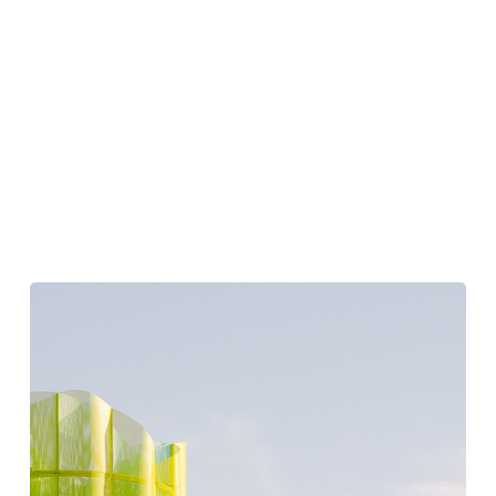
大
規
模
な
イ
ン