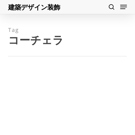
Menu
Skip
建築デザイン装飾
search
to
Close
main
Menu
Tag
content
コーチェラ