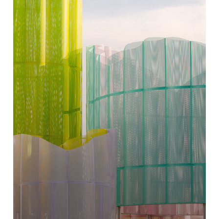
ス
タ
レ
ー
シ
ョ
ン
は、
Coachella
Music
Festival
2025
で