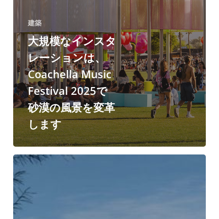
砂
漠
建築
の
大規模なインスタ
風
レーションは、
景
Coachella Music
を
Festival 2025で
変
砂漠の風景を変革
革
します
し
ま
す
ア
グ
ネ
ス・