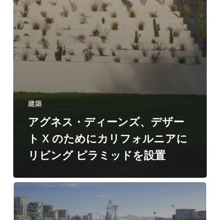
カ
リ
フ
ォ
ル
ニ
建築
ア
アグネス・ディーンズ、デザー
に
ト X のためにカリフォルニアに
リ
リビング ピラミッドを設置
ビ
ン
グ
ピ