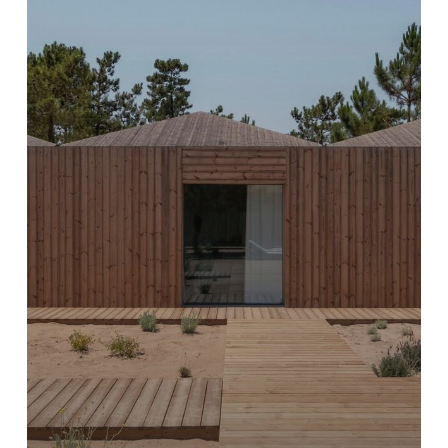
ス
/
PIMAA
|
ア
ー
チ
デ
イ
リ
ー