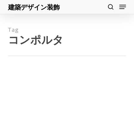
Menu
Skip
建築デザイン装飾
search
to
Close
main
Menu
Tag
content
コンポルタ