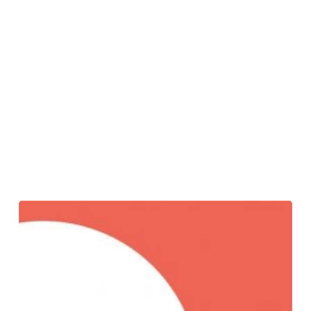
AndrésJaque
の
Reggio
School
は