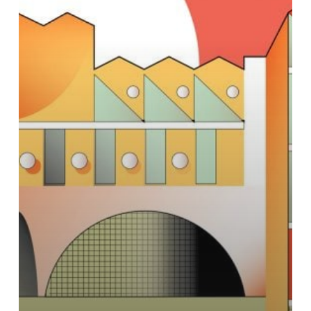
2022
年
の
最
も
重
要
な
建
物
で
し
た