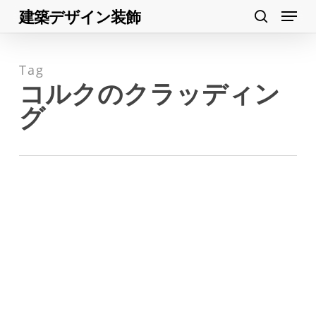
Menu
Skip
建築デザイン装飾
search
to
Close
main
Menu
Tag
content
コルクのクラッディン
グ