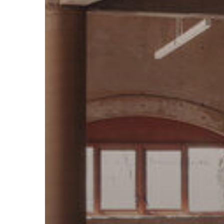
ニ
テ
ィ
パ
ー
ク
/
ア
マ
サ
エ
ス
テ