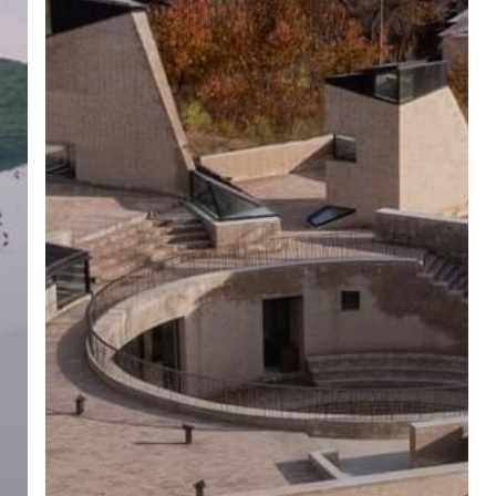
ー
/
チ
ャ
ン
ペ
ン
ジ
ュ