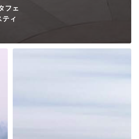
タフェ
スティ
ウ
ェ
ス
ト
ウ
ス
ト
ゥ
ー