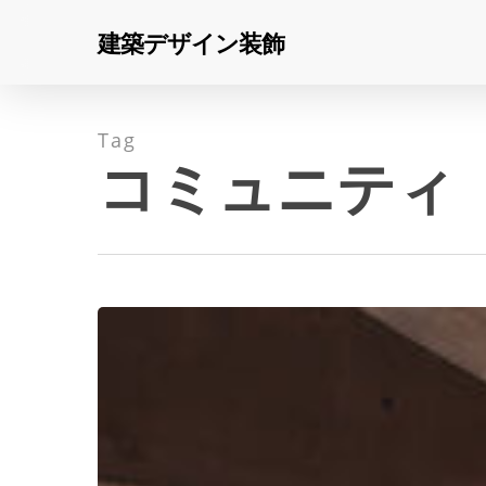
Skip
建築デザイン装飾
to
main
content
Tag
コミュニティ
え
え
と、
イ
ン