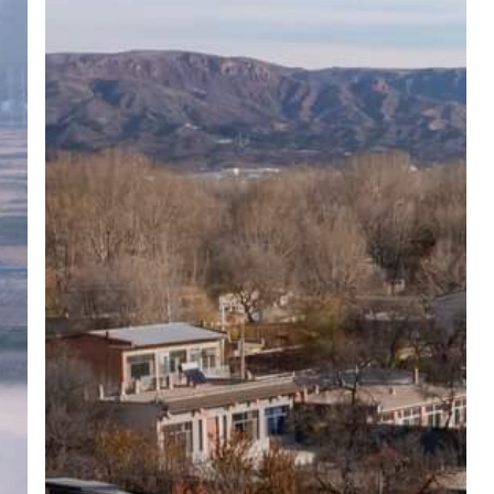
ビ
レ
ッ
ジ
コ
ミ
ュ
ニ
テ
ィ
セ
ン
タ