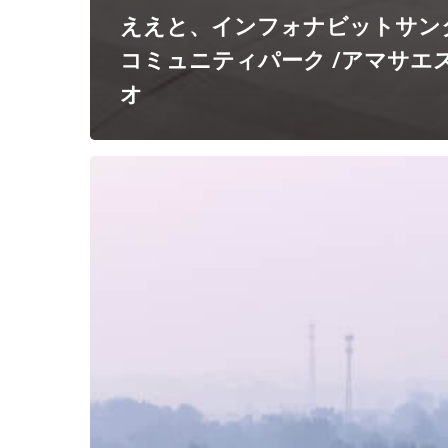
ええと、インフォナビットサン
コミュニティパーク /アマサエ
オ
Driftwood
Village
Center
/
Primary
Architects