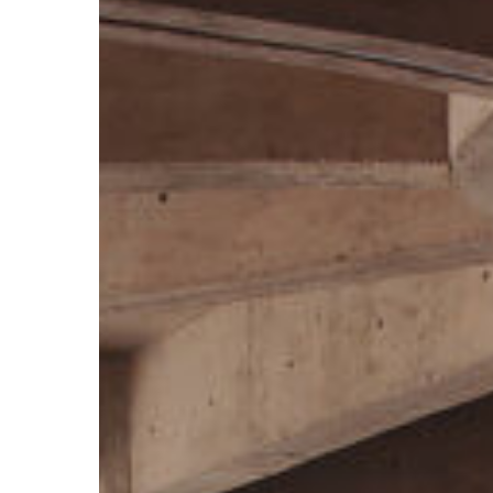
フ
ォ
ナ
ビ
ッ
ト
サ
ン
タ
フ
ェ
Hit enter to search or ESC to close
コ
ミ
ュ