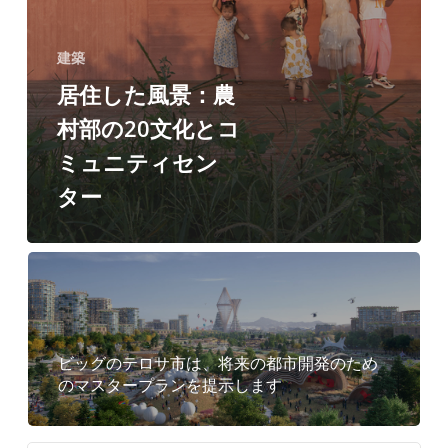
テ
ィ
建築
セ
居住した風景：農
ン
村部の20文化とコ
タ
ミュニティセン
ー
ター
ビッグのテロサ市は、将来の都市開発のため
のマスタープランを提示します