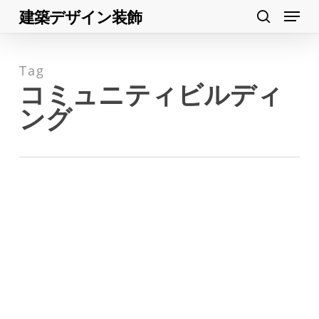
Menu
Skip
建築デザイン装飾
search
to
Close
main
Menu
Tag
content
コミュニティビルディ
ング