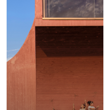
景：
農
村
部
の
20
文
化
と
コ
ミ
ュ
ニ