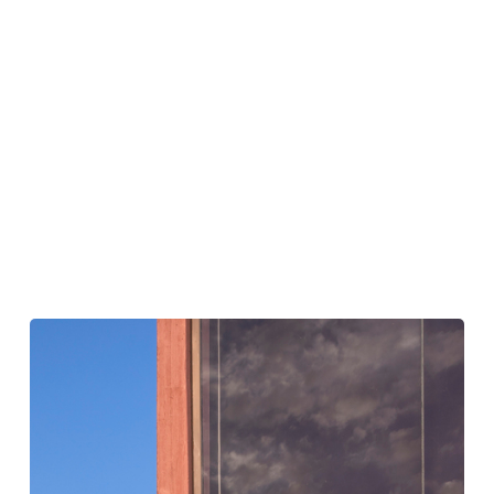
居
住
し
た
風