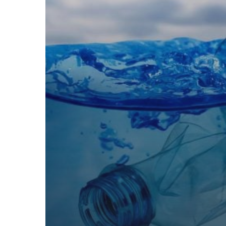
イ
ク
ロ
プ
ラ
ス
チ
ッ
ク
の
99.8
パ
ー