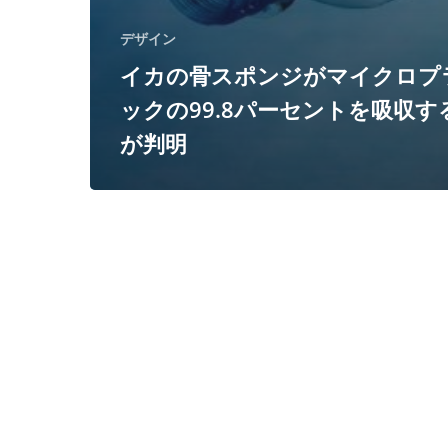
セ
デザイン
ン
イカの骨スポンジがマイクロプ
ト
ックの99.8パーセントを吸収す
を
が判明
吸
収
す
る
こ
と
が
判
明