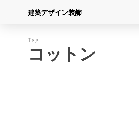
Skip
建築デザイン装飾
to
main
content
Tag
コットン
Hit enter to search or ESC to close