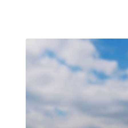
イ
カ
の
骨
ス
ポ
ン
ジ
が
マ