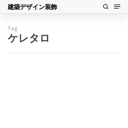
Menu
Skip
建築デザイン装飾
search
to
Close
main
Menu
Tag
content
ケレタロ