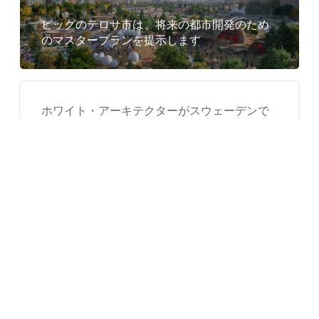
ビッグのテロサ市は、将来の都市開発のため
のマスタープランを提示します
ホワイト・アーキテクターがスウェーデンで
波のようなヴァーガ給水塔を完成
完新世の家 / CplusC 建築ワークショップ
Covid の家 / DAT&A