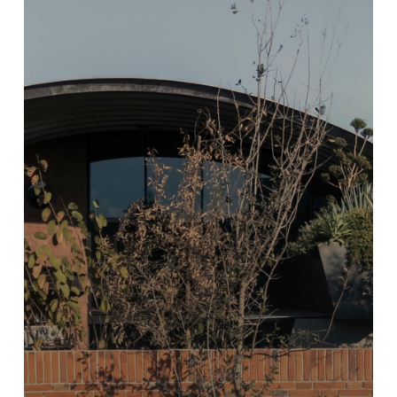
ト
ラ
ン
/
Caam
arquitectos