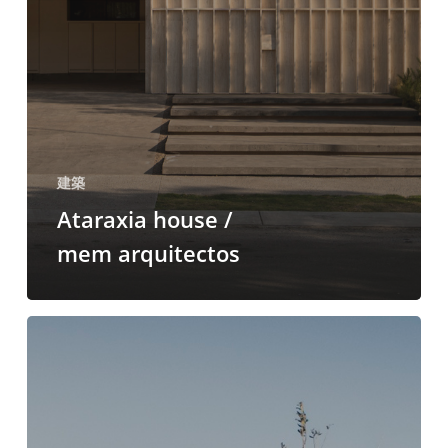
建築
Ataraxia house /
mem arquitectos
ソ
コ
レ
ス