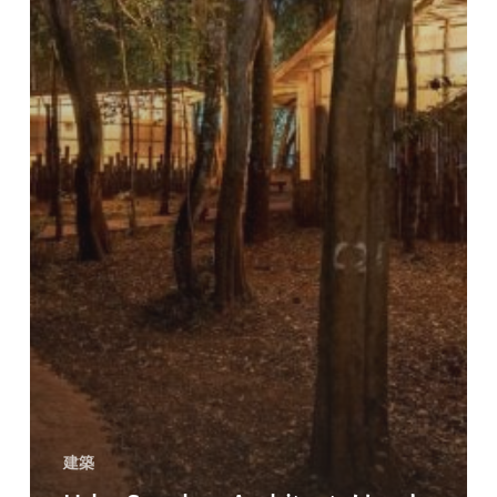
の
再
利
用
可
能
な
資
料
を
優
先
し
建築
ま