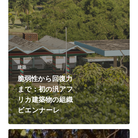
物
の
組
織
ビ
エ
ン
建築
ナ
脆弱性から回復力
ー
まで：初の汎アフ
レ
リカ建築物の組織
ビエンナーレ
Urko