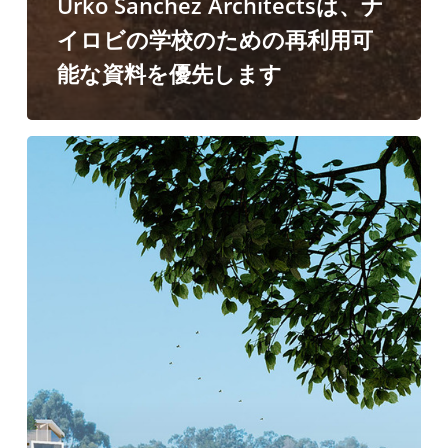
Urko Sanchez Architectsは、ナ
す
イロビの学校のための再利用可
能な資料を優先します
ウ
ォ
ー
タ
ー
フ
ロ
ン
ト、
遺