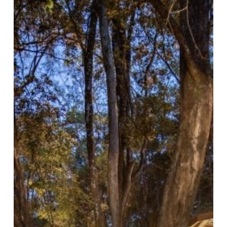
Sanchez
Architects
は、
ナ
イ
ロ
ビ
の
学
校
の
た
め