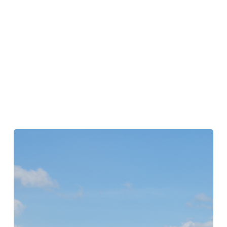
脆
弱
性
か
ら
回