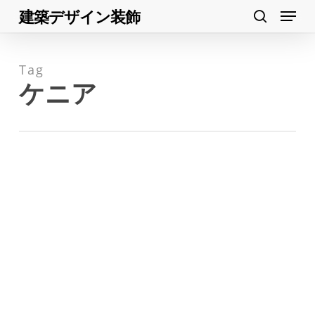
Menu
Skip
建築デザイン装飾
search
to
Close
main
Menu
Tag
content
ケニア