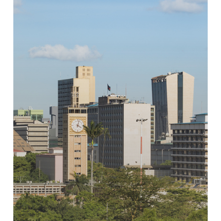
復
力
ま
で：
初
の
汎
ア
フ
リ
カ
建
築