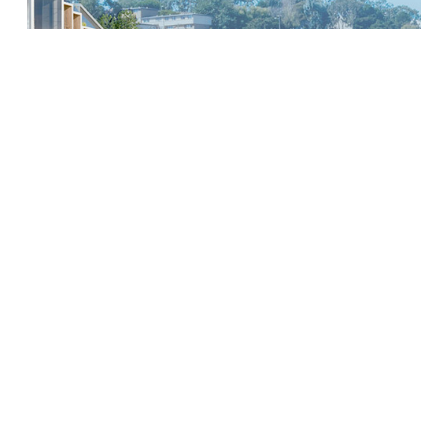
産、
イ
ノ
ベ
ー
シ
ョ
ン:
BIG、
Gehl
な
ど
に