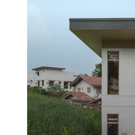
億
万
長
者