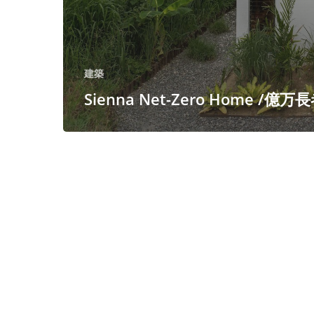
建築
Sienna Net-Zero Home /億万