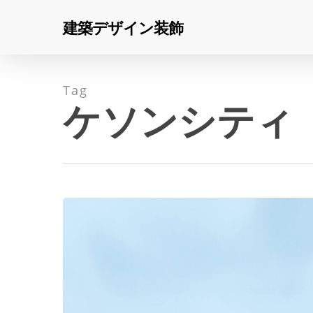
Skip
建築デザイン装飾
to
main
content
Tag
ケソンシティ
Sienna
Net-
Hit enter to search or ESC to close
Zero
Home
/