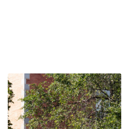
イ
ン
タ
ー
フ
ェ