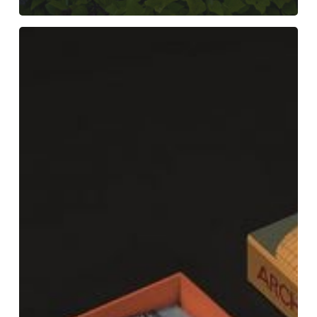
Archigram
は、
Tadao
Ando
な
ど
の
賛
辞
と
の
フ