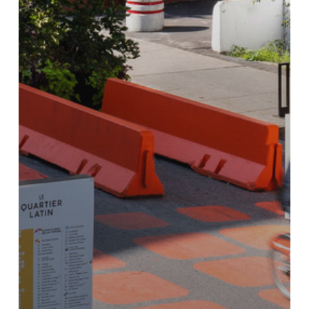
を
使
用
し
た
読
み
や
す
い
都
市
を
ど