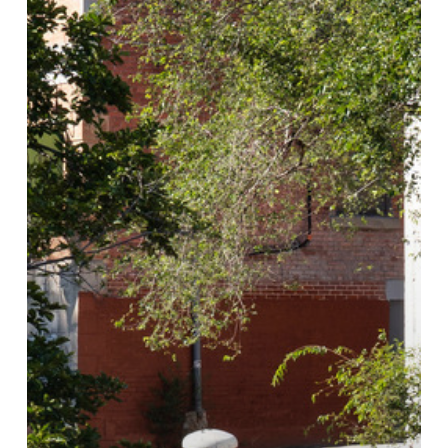
ー
ス
と
し
て
の
都
市：
ux
デ
ザ
イ
ン