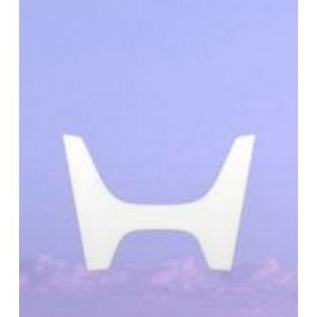
ン
ダ
の
今
後
の
EV
ラ
イ
ン
向
け
に
刷