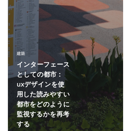
の
よ
う
に
監
視
建築
す
インターフェース
る
としての都市：
か
uxデザインを使
を
用した読みやすい
再
都市をどのように
考
監視するかを再考
す
する
る