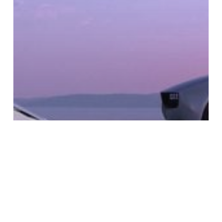
新
さ
れ
た
ロ
ゴ
が
掲
載
さ
れ
て
い
ま