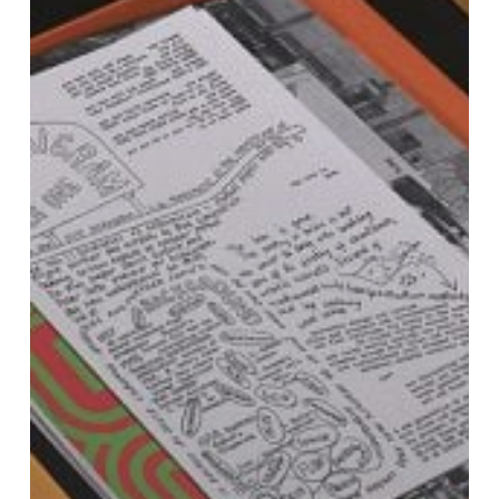
ァ
ク
シ
ミ
リ
を
再
版
す
る