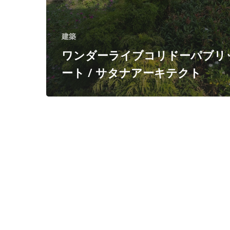
/
サ
建築
タ
ワンダーライブコリドーパブリ
ナ
ート / サタナアーキテクト
ア
ー
キ
テ
ク
ト