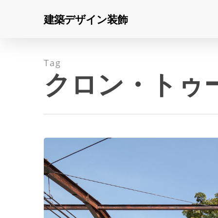
Skip
建築デザイン装飾
to
main
content
Tag
クロン・トゥ
ワ
ン
Hit enter to search or ESC to close
ダ
ー
ラ