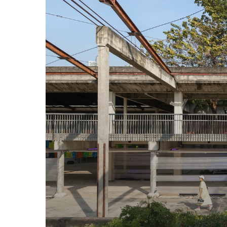
イ
ブ
コ
リ
ド
ー
パ
ブ
リ
ッ
ク
ア
ー
ト