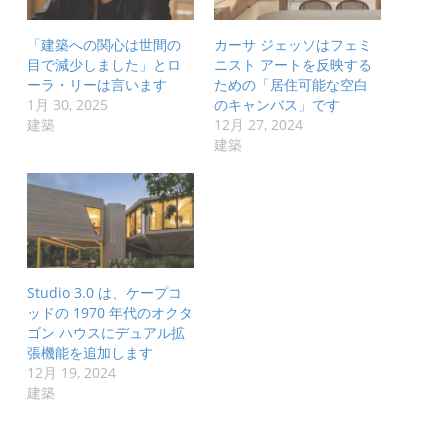
「建築への関心は世間の
カーサ ジェッソはフェミ
目で減少しました」とロ
ニスト アートを反映する
ーラ・リーは言います
ための「居住可能な空白
1月 30, 2025
のキャンバス」です
建築
12月 27, 2024
建築
Studio 3.0 は、ケープコ
ッドの 1970 年代のオクタ
ゴン ハウスにデュアル拡
張機能を追加します
12月 19, 2024
建築