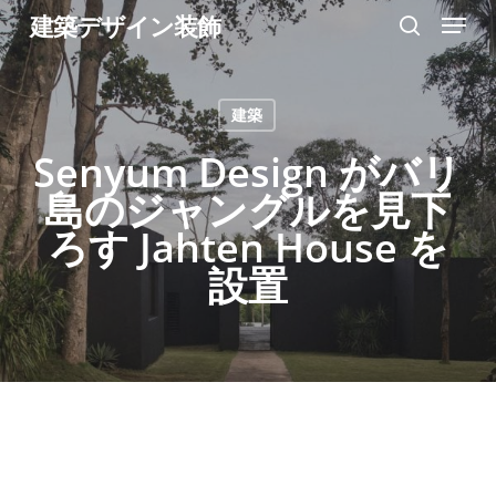
Menu
Skip
建築デザイン装飾
search
to
Close
main
Menu
建築
content
Senyum Design がバリ
島のジャングルを見下
ろす Jahten House を
設置