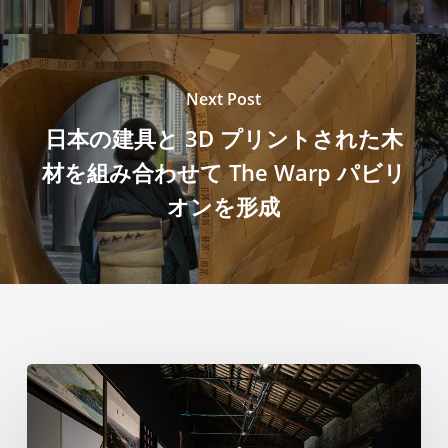
Next Post
日本の建具と 3D プリントされた木
材を組み合わせて The Warp パビリ
オンを形成
ヴ
ェ
ネ