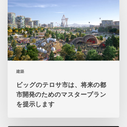
ビ
リ
ッ
オ
グ
ン
の
は、
テ
土
ロ
地
サ
と
市
海
建築
は、
の
ビッグのテロサ市は、将来の都
将
関
市開発のためのマスタープラン
来
係
を提示します
の
の
都
再
市
考