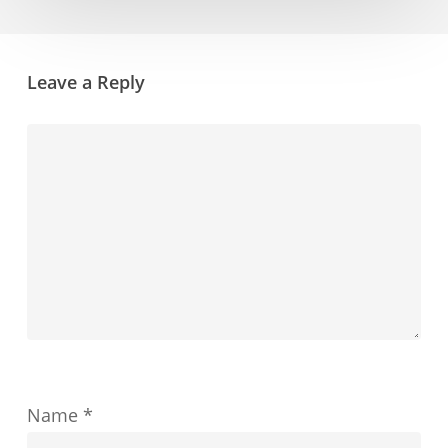
を
ン
提
の
示
Leave a Reply
決
し
定
ま
が
す
教
育
の
成
功
を
ど
Name
*
の