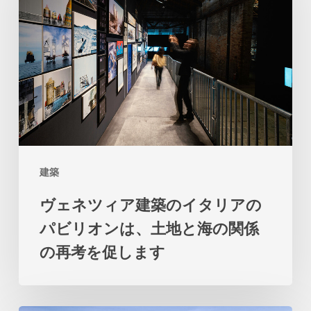
ツ
ィ
ア
建
築
の
イ
建築
タ
ヴェネツィア建築のイタリアの
リ
パビリオンは、土地と海の関係
ア
の再考を促します
の
パ
ビ