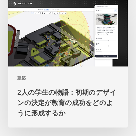
2
開
を
人
発
促
の
の
し
学
た
ま
生
め
す
の
の
物
マ
語：
ス
建築
初
タ
2人の学生の物語：初期のデザイ
期
ー
ンの決定が教育の成功をどのよ
の
プ
うに形成するか
デ
ラ
ザ
ン
イ