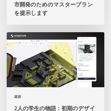
市開発のためのマスタープラン
来
係
を提示します
の
の
都
再
市
考
2
開
を
人
発
促
の
の
し
学
た
ま
生
め
す
の
の
物
マ
語：
ス
建築
初
タ
2人の学生の物語：初期のデザイ
期