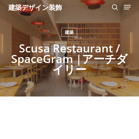
Menu
Skip
建築デザイン装飾
search
to
Close
main
Menu
建築
content
Scusa Restaurant /
SpaceGram |アーチダ
イリー