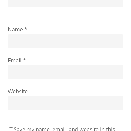
功
を
ど
Name
*
の
よ
う
Email
*
に
形
成
す
Website
る
か
Save my name, email, and website in this