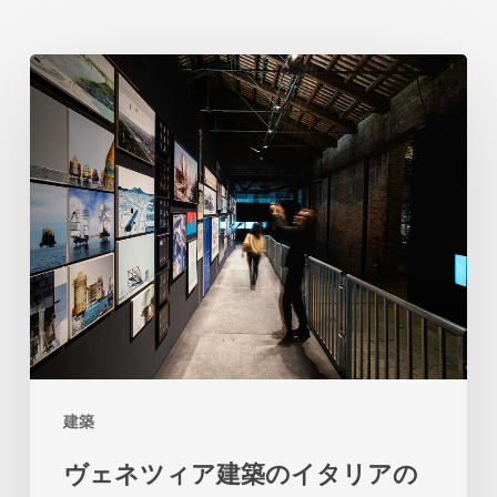
ヴ
ェ
ネ
ツ
ィ
ア
建
築
の
イ
建築
タ
ヴェネツィア建築のイタリアの
リ