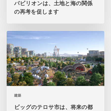
パビリオンは、土地と海の関係
ア
の再考を促します
の
パ
ビ
ビ
リ
ッ
オ
グ
ン
の
は、
テ
土
ロ
地
サ
と
市
海
建築
は、
の
ビッグのテロサ市は、将来の都
将
関