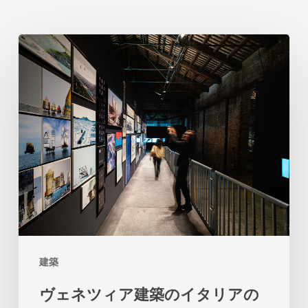
ヴ
ェ
ネ
ツ
ィ
ア
建
築
の
イ
建築
タ
ヴェネツィア建築のイタリアの
リ