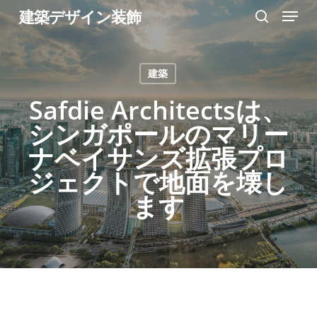
Menu
Skip
建築デザイン装飾
search
to
Close
main
Menu
建築
content
Safdie Architectsは、
シンガポールのマリー
ナベイサンズ拡張プロ
ジェクトで地面を壊し
ます