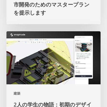
市開発のためのマスタープラン
来
係
を提示します
の
の
都
再
市
考
2
開
を
人
発
促
の
の
し
学
た
ま
生
め
す
の
の
物
マ
語：
ス
建築
初
タ
2人の学生の物語：初期のデザイ
期