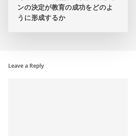
ー
ンの決定が教育の成功をどのよ
の
プ
うに形成するか
デ
ラ
ザ
ン
イ
を
ン
提
の
示
Leave a Reply
決
し
定
ま
が
す
教
育
の
成