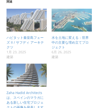
関連
ハビタット秦皇島フェー
水を土地に変える：世界
ズ II / サフディ アーキテ
中の主要な埋め立てプロ
クツ
ジェクト
1月 23, 2025
6月 26, 2025
建築
建築
Zaha Hadid Architects
は、スペインのマラガに
ある新しい住宅プロジェ
クトの画像を発表します