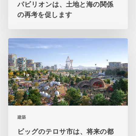
パビリオンは、土地と海の関係
ア
の再考を促します
の
パ
ビ
ビ
リ
ッ
オ
グ
ン
の
は、
テ
土
ロ
地
サ
と
市
海
建築
は、
の
ビッグのテロサ市は、将来の都
将
関