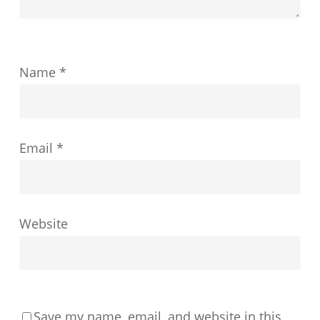
功
を
ど
Name
*
の
よ
う
Email
*
に
形
成
す
Website
る
か
Save my name, email, and website in this