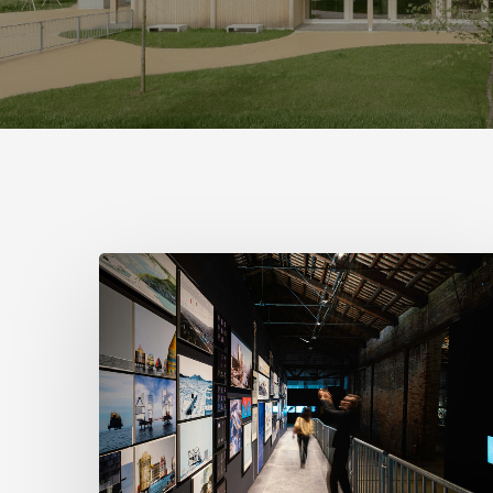
ヴ
ェ
ネ
ツ
ィ
ア
建