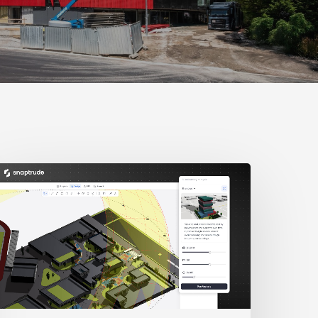
人
の
学
生
の
物