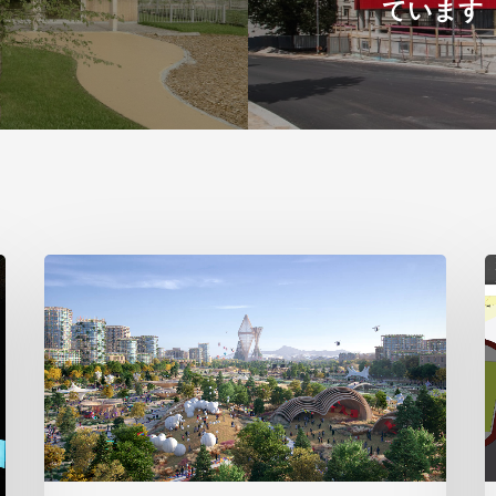
ています
ビ
2
ッ
グ
の
テ
ロ
サ