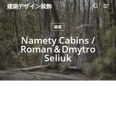
Menu
Skip
建築デザイン装飾
search
to
Close
main
Menu
建築
content
Namety Cabins /
Roman＆Dmytro
Seliuk