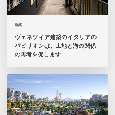
築
の
イ
建築
タ
ヴェネツィア建築のイタリアの
リ
パビリオンは、土地と海の関係
ア
の再考を促します
の
パ
ビ
ビ
リ
ッ
オ
グ
ン
の
は、
テ
土