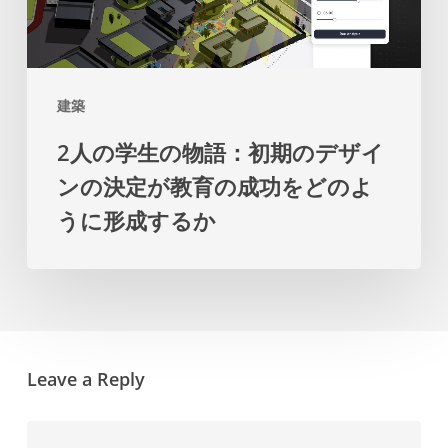
め
す
の
の
物
マ
語：
ス
建築
初
タ
2人の学生の物語：初期のデザイ
期
ー
ンの決定が教育の成功をどのよ
の
プ
うに形成するか
デ
ラ
ザ
ン
イ
を
ン
提
の
示
Leave a Reply
決
し
定
ま