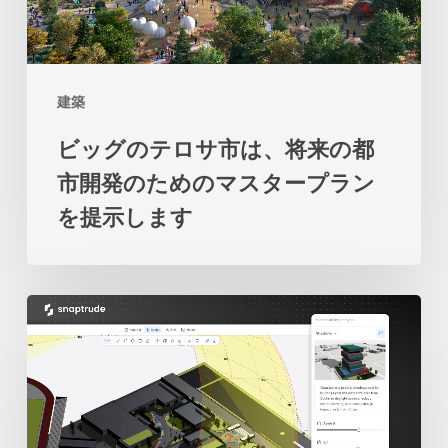
ロ
地
サ
と
市
海
建築
は、
の
ビッグのテロサ市は、将来の都
将
関
市開発のためのマスタープラン
来
係
を提示します
の
の
都
再
市
考
2
開
を
人
発
促
の
の
し
学
た
ま
生