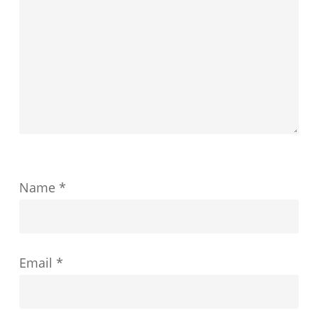
が
す
教
育
の
成
功
を
ど
Name
*
の
よ
う
Email
*
に
形
成