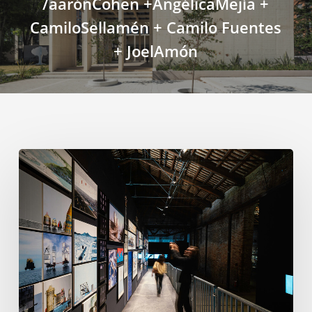
/aarónCohen +AngélicaMejía +
CamiloSellamén + Camilo Fuentes
+ JoelAmón
ヴ
ェ
ネ
ツ
ィ
ア
建