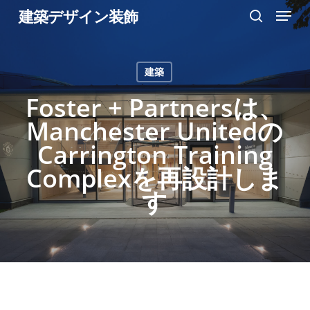
Menu
Skip
建築デザイン装飾
search
to
Close
main
Menu
建築
content
Foster + Partnersは、
Manchester Unitedの
Carrington Training
Complexを再設計しま
す