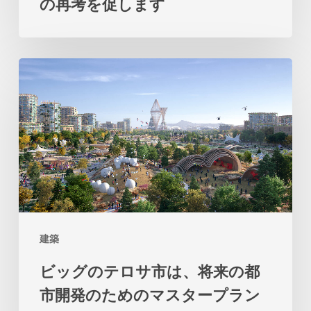
の再考を促します
の
パ
ビ
ビ
リ
ッ
オ
グ
ン
の
は、
テ
土
ロ
地
サ
と
市
海
建築
は、
の
ビッグのテロサ市は、将来の都
将
関
市開発のためのマスタープラン
来
係