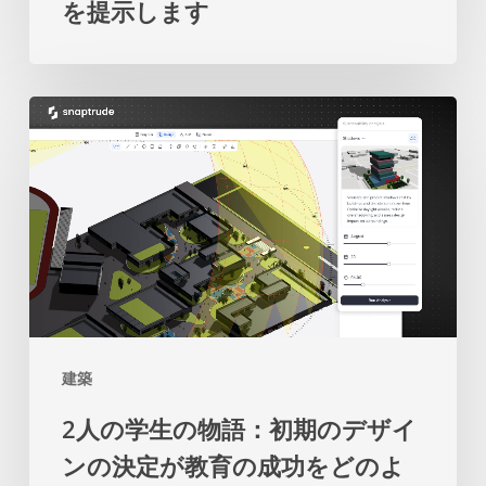
を提示します
の
の
都
再
市
考
2
開
を
人
発
促
の
の
し
学
た
ま
生
め
す
の
の
物
マ
語：
ス
建築
初
タ
2人の学生の物語：初期のデザイ
期
ー
ンの決定が教育の成功をどのよ
の
プ