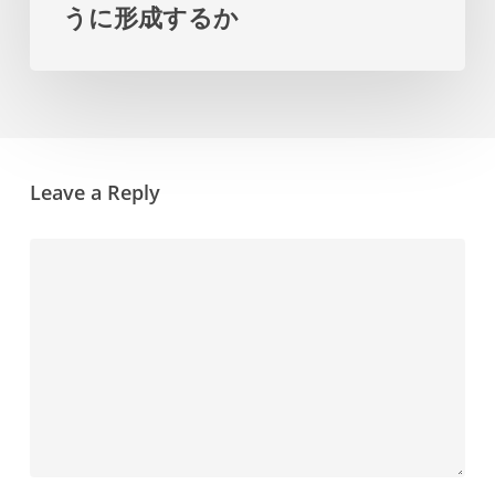
うに形成するか
デ
ラ
ザ
ン
イ
を
ン
提
の
示
Leave a Reply
決
し
定
ま
が
す
教
育
の
成
功
を