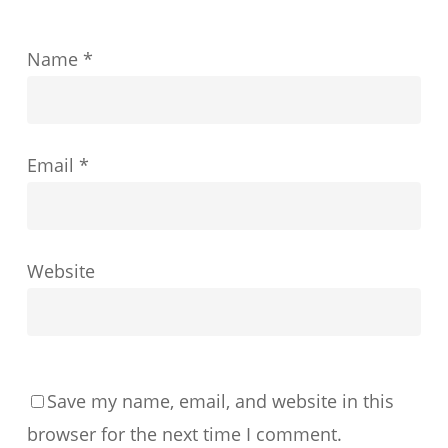
ど
Name
*
の
よ
う
Email
*
に
形
成
す
Website
る
か
Save my name, email, and website in this
browser for the next time I comment.