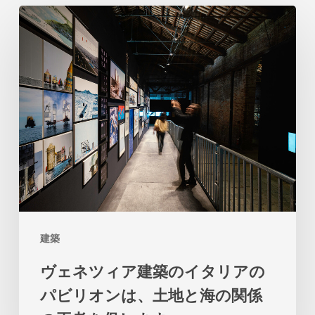
ヴ
ェ
ネ
ツ
ィ
ア
建
築
の
イ
建築
タ
ヴェネツィア建築のイタリアの
リ
パビリオンは、土地と海の関係
ア