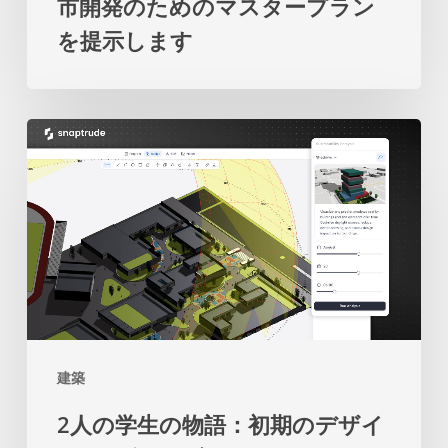
市開発のためのマスタープラン
来
係
を提示します
の
の
都
再
市
考
2
開
を
人
発
促
の
の
し
学
た
ま
生
め
す
の
の
物
マ
語：
ス
建築
初
タ
2人の学生の物語：初期のデザイ
期
ー