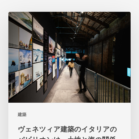
ヴ
ェ
ネ
ツ
ィ
ア
建
築
の
イ
建築
タ
ヴェネツィア建築のイタリアの
リ