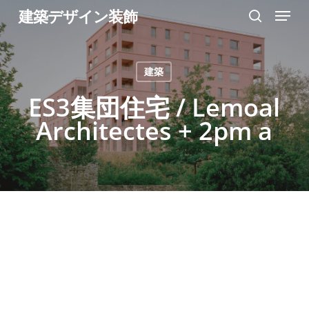
Menu
Skip
建築デザイン装飾
search
to
Close
main
Menu
建築
content
ES3集団住宅 / Lemoal
Architectes + 2pm a