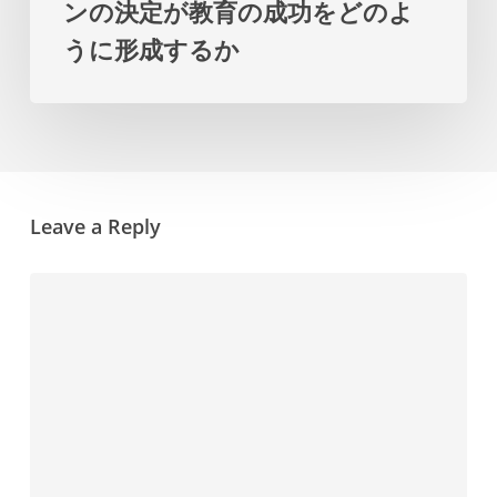
ンの決定が教育の成功をどのよ
の
プ
うに形成するか
デ
ラ
ザ
ン
イ
を
ン
提
の
示
Leave a Reply
決
し
定
ま
が
す
教
育
の
成
功