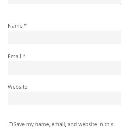
を
ど
Name
*
の
よ
う
Email
*
に
形
成
す
Website
る
か
Save my name, email, and website in this