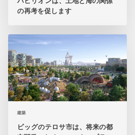
パビリオンは、土地と海の関係
ア
の再考を促します
の
パ
ビ
ビ
リ
ッ
オ
グ
ン
の
は、
テ
土
ロ
地
サ
と
市
海
建築
は、
の
ビッグのテロサ市は、将来の都
将
関