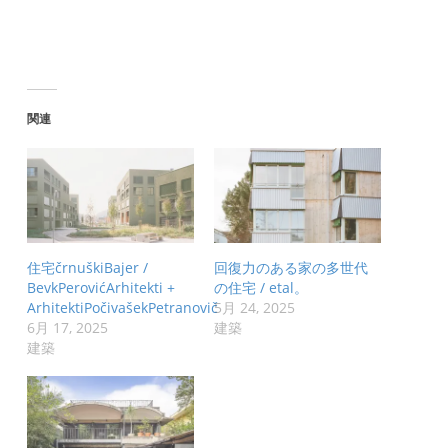
関連
住宅črnuškiBajer /
回復力のある家の多世代
BevkPerovićArhitekti +
の住宅 / etal。
ArhitektiPočivašekPetranovič
5月 24, 2025
6月 17, 2025
建築
建築