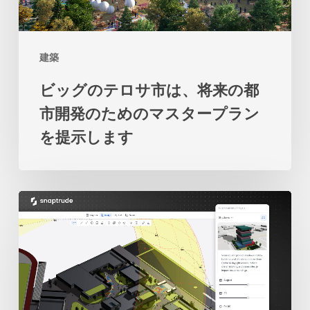
ロ
地
サ
と
市
海
建築
は、
の
ビッグのテロサ市は、将来の都
将
関
市開発のためのマスタープラン
来
係
を提示します
の
の
都
再
市
考
2
開
を
人
発
促
の
の
し
学
た
ま
生
め
す