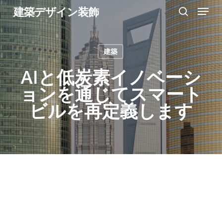
Menu
Skip
建築デザイン装飾
search
to
Close
main
Menu
建築
content
AIと低炭素イノベーシ
ョンを通じてスマート
ビルを再定義します