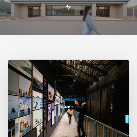
ャ
ヴ
ェ
ネ
ツ
ィ
ア
建
築