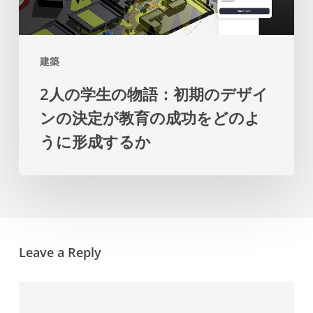
の
の
物
マ
語：
ス
建築
初
タ
2人の学生の物語：初期のデザイ
期
ー
ンの決定が教育の成功をどのよ
の
プ
うに形成するか
デ
ラ
ザ
ン
イ
を
ン
提
の
示
Leave a Reply
決
し
定
ま
が
す