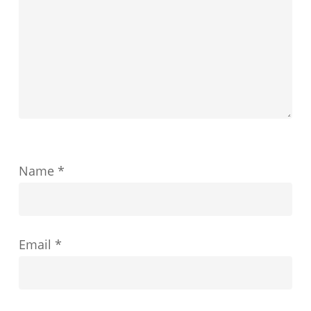
教
育
の
成
功
を
ど
Name
*
の
よ
う
Email
*
に
形
成