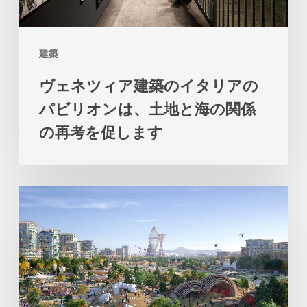
の
イ
建築
タ
ヴェネツィア建築のイタリアの
リ
パビリオンは、土地と海の関係
ア
の再考を促します
の
パ
ビ
ビ
リ
ッ
オ
グ
ン
の
は、
テ
土