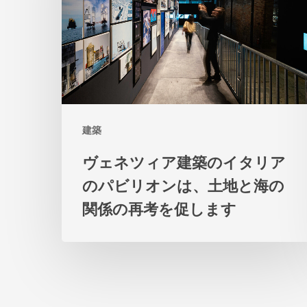
ィ
ア
建
築
の
建築
イ
タ
ヴェネツィア建築のイタリア
リ
のパビリオンは、土地と海の
ア
関係の再考を促します
の
パ
ビ
リ