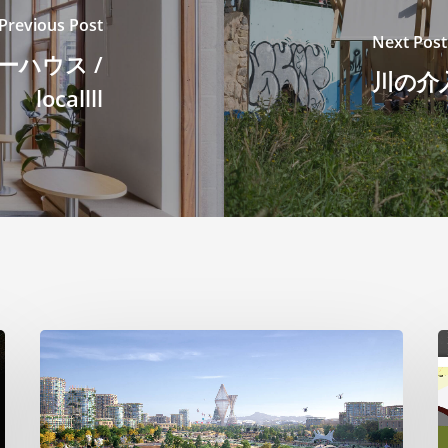
Previous Post
Next Post
ハウス /
川の介
locallll
ビ
2
ッ
グ
の