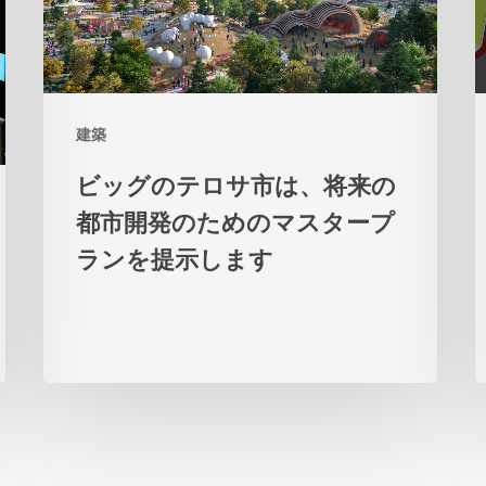
テ
ロ
サ
建築
市
は、
ビッグのテロサ市は、将来の
将
都市開発のためのマスタープ
来
ランを提示します
の
都
市
開
発
の