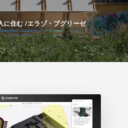
入に住む /エラゾ・プグリーゼ
人
の
学