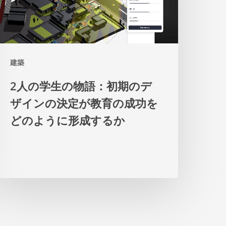
生
の
物
建築
語：
初
2人の学生の物語：初期のデ
期
ザインの決定が教育の成功を
の
どのように形成するか
デ
ザ
イ
ン
の
決