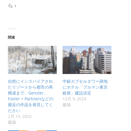
ら ›
関連
自然にインスパイアされ
中銀カプセルタワー跡地
たリゾートから都市の再
にホテル「プルマン東京
構成まで、Gensler、
銀座」建設決定
Foster + Partnersなどの
12月 9, 2024
最近の作品を発見してく
建築
ださい
2月 15, 2025
建築