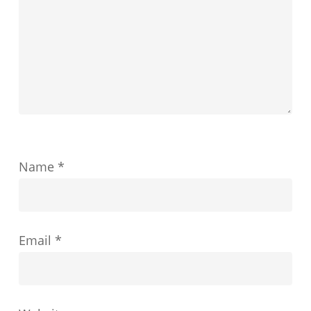
教
育
の
成
功
を
ど
Name
*
の
よ
う
Email
*
に
形
成
す