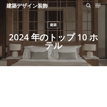
Menu
Skip
建築デザイン装飾
search
to
Close
main
Menu
建築
content
2024 年のトップ 10 ホ
テル