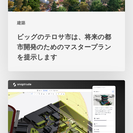
地
サ
と
市
海
建築
は、
の
ビッグのテロサ市は、将来の都
将
関
市開発のためのマスタープラン
来
係
を提示します
の
の
都
再
市
考
2
開
を
人
発
促
の
の
し
学
た
ま
生
め
す