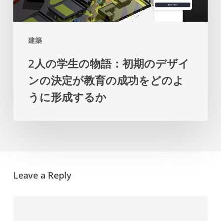
の
の
物
マ
語：
ス
建築
初
タ
2人の学生の物語：初期のデザイ
期
ー
ンの決定が教育の成功をどのよ
の
プ
うに形成するか
デ
ラ
ザ
ン
イ
を
ン
提
の
示
Leave a Reply
決
し
定
ま
が
す