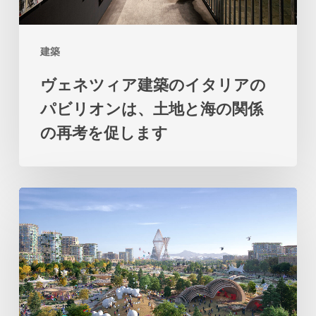
の
イ
建築
タ
ヴェネツィア建築のイタリアの
リ
パビリオンは、土地と海の関係
ア
の再考を促します
の
パ
ビ
ビ
リ
ッ
オ
グ
ン
の
は、
テ
土
ロ