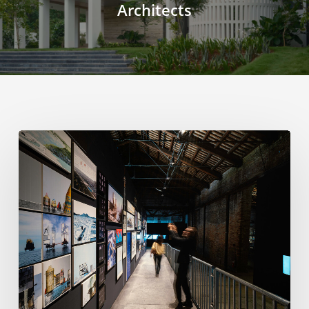
Architects
ヴ
ェ
ネ
ツ
ィ
ア
建
築